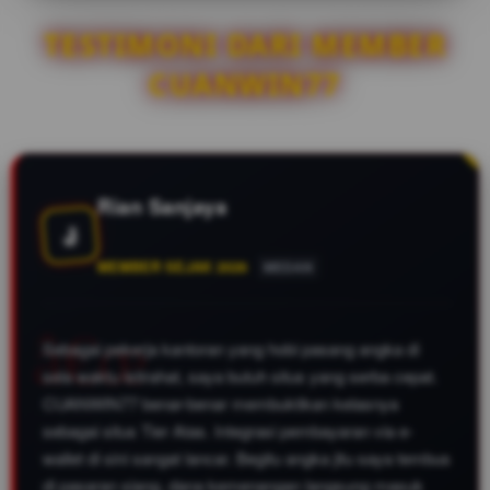
Selain itu, kami menyediakan
menu bantuan yang berisi
TESTIMONI DARI MEMBER
panduan cara memasang
CUANWIN77
berbagai jenis taruhan (4D/3D/2D,
Colok, dll) beserta rincian cara
membaca hasil result pasaran
secara lengkap.
Rian Sanjaya
J
MEMBER SEJAK 2026
MEDAN
Sebagai pekerja kantoran yang hobi pasang angka di
sela waktu istirahat, saya butuh situs yang serba cepat.
CUANWIN77 benar-benar membuktikan kelasnya
sebagai situs Tier Atas. Integrasi pembayaran via e-
wallet di sini sangat lancar. Begitu angka jitu saya tembus
di pasaran siang, dana kemenangan langsung masuk