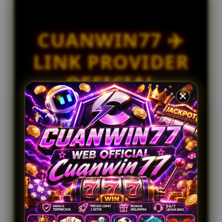
ka****u9
l
IDR 1,469,493.30
i
Togel Japan
c
CUANWIN77 ✈️
e
ar****o1
IDR 393,482.74
n
LINK PROVIDER
Toto Macau
s
e
di****n6
OFFICIAL
d
IDR 829,511.18
e
Togel Sydney
CUANWIN 77
t
a
PLAY NOW WIN
i
l
BIG
s
merupakan situs link login dan daftar
permainan online resmi dan terpercaya yang
menawarkan akses cepat, layanan profesional