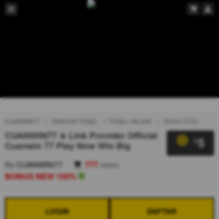
CUANWIN77
BANDAR TOGEL
TOGEL ONLINE
SITUS TOTO
CUANWIN77 ✈️ Link Provider Official
5
$
Cuanwin 77 Play Now Win Big
By
CUANWIN77
777
sales
BONUS NEW 100%
LOGIN
DAFTAR