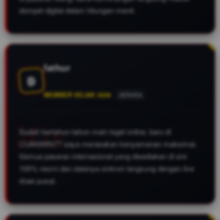
dompet digital dalam hitungan menit.
fathur
D
MEMBER SEJAK 2026
JEPARA
Sudah bertahun-tahun main togel online, baru di
CUANWIN77 saya merasakan kenyamanan maksimal.
Semua pasaran internasional yang disediakan di sini
100% resmi dan datanya sinkron langsung dengan live
draw pusat.