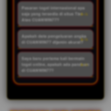
Anda tidak memerlukan modal
tangguh, kecepatan akses
besar untuk merasakan fasilitas
Pasaran togel internasional apa
premium anti-lag, lisensi resmi
Tier Atas. Di CUANWIN77, taruhan
saja yang tersedia di situs Tier
pasaran internasional, serta
bisa dimulai dari nominal terkecil
Atas CUANWIN77?
standar pelayanan konsumen
(100 perak), sehingga sangat
kelas VIP.
CUANWIN77 menyediakan
bersahabat untuk pemain tipe
puluhan pasaran resmi berskala
Apakah data pengeluaran angka
invest maupun pemula.
dunia yang paling diminati para
di CUANWIN77 dijamin akurat?
pemain besar, mulai dari pasaran
Sebagai situs Tier Atas,
klasik seperti Singapore (SGP),
CUANWIN77 mengintegrasikan
Saya baru pertama kali bermain
Hongkong (HK), Sydney (SDY),
sistemnya langsung dengan situs
togel online, apakah ada panduan
hingga pasaran modern populer
pusat pasaran resmi. Hasil result
di CUANWIN77?
seperti Toto Macau dan ada juga
diperbarui secara otomatis dan
pasaran lokal untuk melengkapi
Sangat ada. Antarmuka situs Tier
real-time lewat live draw,
kesenangan Anda.
Atas kami dirancang sangat
memastikan tidak ada rekayasa
intuitif agar mudah dipahami,
atau manipulasi data angka.
bahkan oleh pemula sekalipun.
Selain itu, kami menyediakan
menu bantuan yang berisi