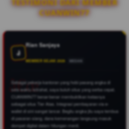
TESTIMONI DARI MEMBER
panduan cara memasang
CUANWIN77
berbagai jenis taruhan (4D/3D/2D,
Colok, dll) beserta rincian cara
membaca hasil result pasaran
secara lengkap.
Rian Sanjaya
J
MEMBER SEJAK 2026
MEDAN
Sebagai pekerja kantoran yang hobi pasang angka di
sela waktu istirahat, saya butuh situs yang serba cepat.
CUANWIN77 benar-benar membuktikan kelasnya
sebagai situs Tier Atas. Integrasi pembayaran via e-
wallet di sini sangat lancar. Begitu angka jitu saya tembus
di pasaran siang, dana kemenangan langsung masuk
dompet digital dalam hitungan menit.