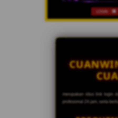
LOGIN
CUANWIN
CUA
merupakan situs link login 
profesional 24 jam, serta be