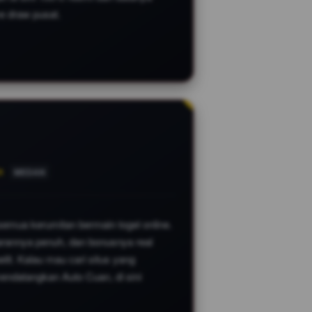
e draw pusat.
21
MEDAN
a kerumitan bermain togel online.
arannya penuh, dan bonusnya real
elit. Kalau mau cari situs yang
endatangkan Auto Cuan, di sini