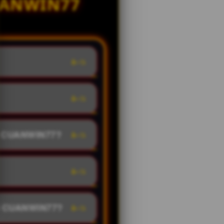
UANWIN77
ki infrastruktur server
n internasional, serta
UANWIN77, taruhan bisa
ain tipe invest maupun
tas CUANWIN77?
diminati para pemain
 (SDY), hingga pasaran
pi kesenangan Anda.
an situs pusat pasaran
, memastikan tidak ada
di CUANWIN77?