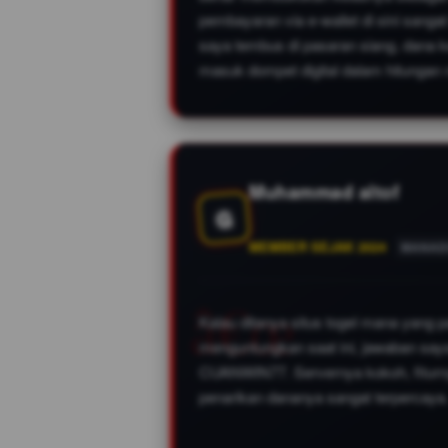
pembayaran via e-wallet di sini sangat 
saya tembus di pasaran siang, dana
masuk dompet digital dalam hitungan 
Muhammad altof
G
MEMBER SEJAK 2024
MANAD
Kalau ditanya situs togel mana yang pa
menguntungkan saat ini, jawaban say
CUANWIN77. Servernya kokoh, fiturn
penarikan dananya sangat terpercaya