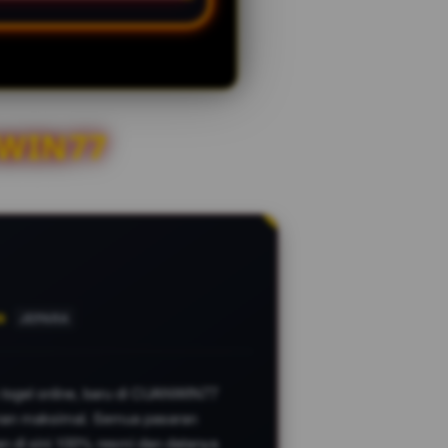
udah dipahami, bahkan
 berisi panduan cara
 membaca hasil result
NWIN77
26
JEPARA
togel online, baru di CUANWIN77
an maksimal. Semua pasaran
an di sini 100% resmi dan datanya