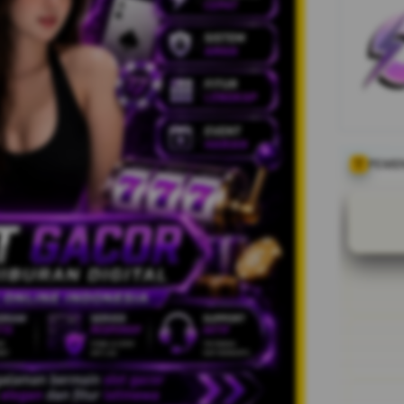
V
i
e
w
l
i
c
PEME
e
n
s
e
d
e
t
a
i
l
s