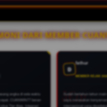
a situs Tier Atas kami dirancang sangat intuitif agar m
un. Selain itu, kami menyediakan menu bantuan yang
nis taruhan (4D/3D/2D, Colok, dll) beserta rincian cara
p.
MONI DARI MEMBER CUA
fathur
D
MEMBER SEJAK 20
asang angka di sela waktu
Sudah bertahun-tahun main 
ba cepat. CUANWIN77 benar-
saya merasakan kenyaman
tus Tier Atas. Integrasi
internasional yang disediak