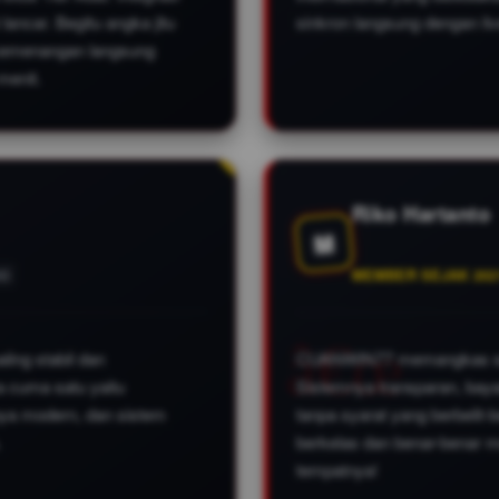
lancar. Begitu angka jitu
sinkron langsung dengan liv
 kemenangan langsung
menit.
Riko Hartanto
M
O
MEMBER SEJAK 20
ling stabil dan
CUANWIN77 memangkas semu
a cuma satu yaitu
Sistemnya transparan, bay
ya modern, dan sistem
tanpa syarat yang berbelit-b
.
berkelas dan benar-benar m
tempatnya!