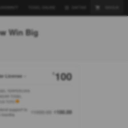
UANWIN77
TOGEL ONLINE
DAFTAR
MASUK
ow Win Big
100
$
ar License
88
lar License
$
SELECTED
luded:
GEL TERPERCAYA
luded:
akan situs link login dan daftar
NDAR TOGEL
luded:
TUS TOTO
ainan online resmi dan terpercaya yang
warkan akses cepat, layanan
tend support to
1000.00
100.00
$
$
sional 24 jam, serta berbagai pilihan
 months
ainan populer dalam satu platform yang
 dan mudah digunakan.