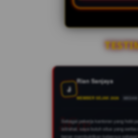
Sangat ada. Antarmuk
oleh pemula sekalip
memasang berbagai je
pasaran secara lengka
TESTI
Rian Sanjaya
J
MEMBER SEJAK 2026
MEDAN
Sebagai pekerja kantoran yang hobi p
istirahat, saya butuh situs yang ser
benar membuktikan kelasnya sebagai si