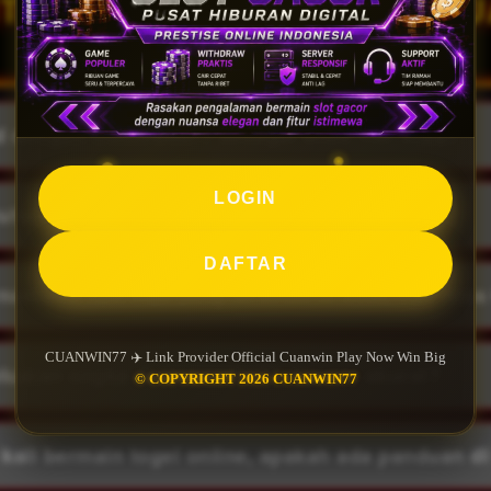
TLY ASKED QUESTIONS C
 dengan CUANWIN77 sebagai situs Tier Atas?
n sebagai situs Tier Atas (kasta tertinggi) karena memili
LOGIN
kecepatan akses premium anti-lag, lisensi resmi pasara
uhan (bet) untuk bisa mulai berburu cuan?
sumen kelas VIP.
 modal besar untuk merasakan fasilitas Tier Atas. Di C
DAFTAR
terkecil (100 perak), sehingga sangat bersahabat untuk pem
rnasional apa saja yang tersedia di situs Tier A
an puluhan pasaran resmi berskala dunia yang paling 
CUANWIN77 ✈️ Link Provider Official Cuanwin Play Now Win Big
aran klasik seperti Singapore (SGP), Hongkong (HK), Sydney
luaran angka di CUANWIN77 dijamin akurat?
© COPYRIGHT 2026 CUANWIN77
i Toto Macau dan ada juga pasaran lokal untuk melengka
as, CUANWIN77 mengintegrasikan sistemnya langsung deng
iperbarui secara otomatis dan real-time lewat live draw
 kali bermain togel online, apakah ada panduan 
asi data angka.