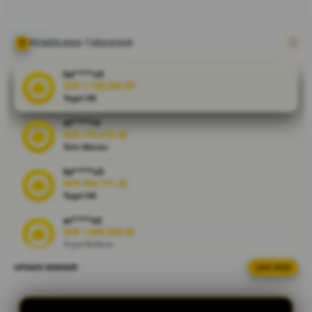
yang
menawarkan
akses cepat,
PEMENANG TERAKHIR
layanan
profesional
ka****u5
24 jam,
IDR 1,140,585.00
Togel HK
serta
berbagai
at****r3
pilihan
IDR 770,319.48
permainan
Toto Macau
populer
ka****u5
dalam satu
IDR 354,111.26
platform
Togel HK
yang aman
dan mudah
ar****o3
digunakan.
IDR 1,995,940.68
Togel Bulleye
V
UPDATE WINNER
LIVE FEED
vi****o8
i
IDR 1,503,269.92
e
Togel HK
w