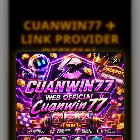
ni****o5
l
IDR 965,984.60
i
Togel Sydney
c
CUANWIN77 ✈️
e
di****n8
IDR 1,356,644.08
n
LINK PROVIDER
Togel China
s
e
ar****o4
OFFICIAL
d
IDR 719,687.76
e
Togel HK
CUANWIN 77
t
a
PLAY NOW WIN
i
l
BIG
s
merupakan situs link login dan daftar
permainan online resmi dan terpercaya yang
menawarkan akses cepat, layanan profesional