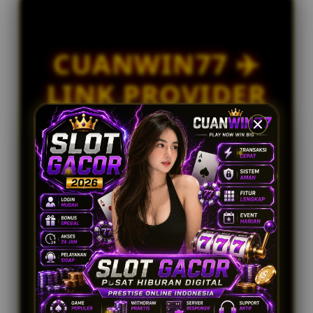
w
ni****o4
l
IDR 332,871.62
i
Togel China
c
CUANWIN77 ✈️
e
al****a8
IDR 659,199.64
n
LINK PROVIDER
Togel China
s
e
di****n0
OFFICIAL
d
IDR 2,058,250.02
e
Togel China
CUANWIN PLAY
t
a
NOW WIN BIG
i
l
s
merupakan situs link login dan daftar
permainan online resmi dan terpercaya yang
menawarkan akses cepat, layanan profesional
24 jam, serta berbagai pilihan permainan