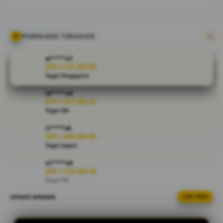
terpercaya
yang
menawarkan
akses cepat,
PEMENANG TERAKHIR
layanan
profesional
ar****o7
24 jam,
IDR 2,121,394.00
Togel Singapore
serta
berbagai
la****u0
pilihan
IDR 1,937,886.32
permainan
Togel HK
populer
ri****o6
dalam satu
IDR 1,483,464.46
platform
Togel Japan
yang aman
dan mudah
ni****o9
digunakan.
IDR 1,726,095.08
Togel HK
V
UPDATE WINNER
LIVE FEED
ar****o2
i
IDR 1,745,335.56
e
Togel Japan