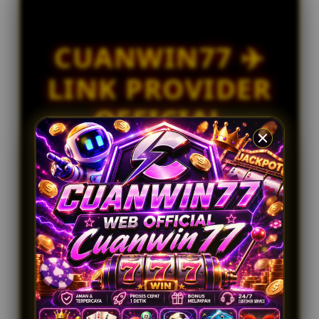
ni****o4
l
IDR 671,302.84
i
Togel Sydney
c
CUANWIN77 ✈️
e
vi****o7
IDR 1,849,702.70
n
LINK PROVIDER
Togel Sydney
s
e
sa****a5
OFFICIAL
d
IDR 717,792.74
e
Togel Singapore
CUANWIN 77
t
a
PLAY NOW WIN
i
l
BIG
s
merupakan situs link login dan daftar
permainan online resmi dan terpercaya yang
menawarkan akses cepat, layanan profesional