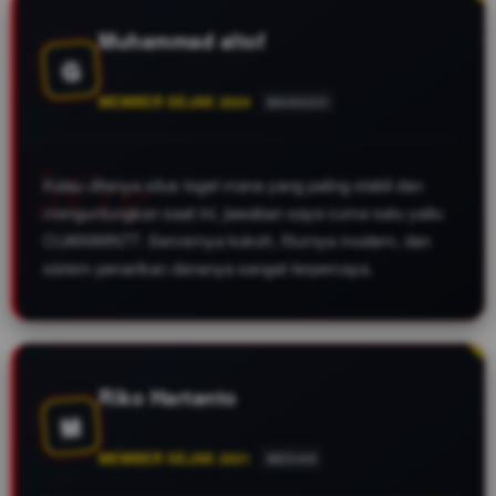
Muhammad altof
G
MEMBER SEJAK 2024
MANADO
Kalau ditanya situs togel mana yang paling stabil dan
menguntungkan saat ini, jawaban saya cuma satu yaitu
CUANWIN77. Servernya kokoh, fiturnya modern, dan
sistem penarikan dananya sangat terpercaya.
Riko Hartanto
M
MEMBER SEJAK 2021
MEDAN