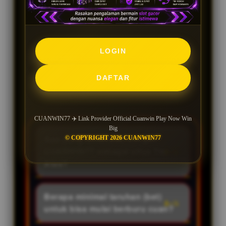
populer dalam satu platform yang aman dan
mudah digunakan.
FREQUENTLY ASKED
LOGIN
QUESTIONS
DAFTAR
CUANWIN77
CUANWIN77 ✈️ Link Provider Official Cuanwin Play Now Win
Big
Apa yang dimaksud dengan
© COPYRIGHT 2026 CUANWIN77
CUANWIN77 sebagai situs Tier
Atas?
CUANWIN77 dikategorikan
sebagai situs Tier Atas (kasta
Berapa minimal taruhan (bet)
tertinggi) karena memiliki
untuk bisa mulai berburu cuan?
infrastruktur server yang sangat