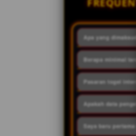
FREQUEN
Apa yang dimaksud
CUANWIN77 dikategorika
yang sangat tangguh, 
Berapa minimal tar
standar pelayanan kon
Anda tidak memerlukan
dimulai dari nominal 
Pasaran togel inte
pemula.
CUANWIN77 menyediak
besar, mulai dari pas
Apakah data penge
modern populer sepert
Sebagai situs Tier At
resmi. Hasil result d
Saya baru pertama
rekayasa atau manipul