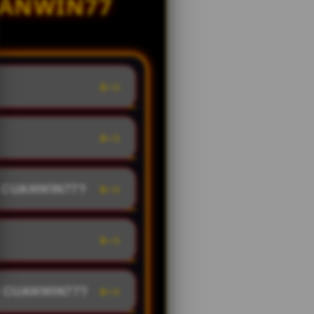
UANWIN77
ki infrastruktur server
n internasional, serta
UANWIN77, taruhan bisa
ain tipe invest maupun
tas CUANWIN77?
diminati para pemain
 (SDY), hingga pasaran
pi kesenangan Anda.
an situs pusat pasaran
, memastikan tidak ada
di CUANWIN77?