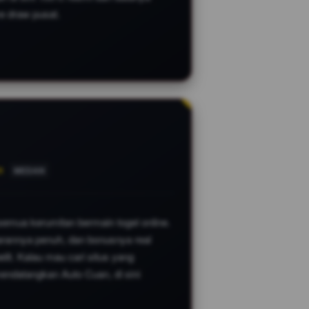
e draw pusat.
21
MEDAN
a kerumitan bermain togel online.
arannya penuh, dan bonusnya real
elit. Kalau mau cari situs yang
endatangkan Auto Cuan, di sini