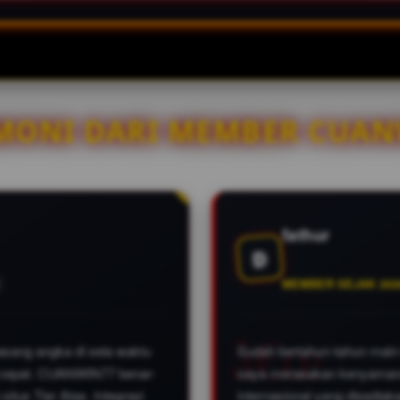
a situs Tier Atas kami dirancang sangat intuitif agar m
un. Selain itu, kami menyediakan menu bantuan yang
nis taruhan (4D/3D/2D, Colok, dll) beserta rincian cara
p.
MONI DARI MEMBER CUA
fathur
D
MEMBER SEJAK 20
asang angka di sela waktu
Sudah bertahun-tahun main 
ba cepat. CUANWIN77 benar-
saya merasakan kenyaman
tus Tier Atas. Integrasi
internasional yang disediak