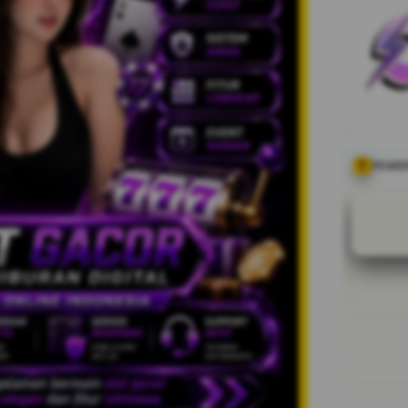
V
i
e
w
l
i
c
PEME
e
n
s
e
d
e
t
a
i
l
s