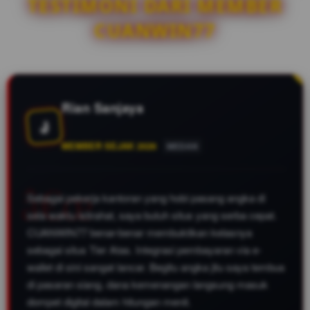
TESTIMONI DARI MEMBER
panduan cara memasang
CUANWIN77
berbagai jenis taruhan (4D/3D/2D,
Colok, dll) beserta rincian cara
membaca hasil result pasaran
secara lengkap.
Rian Sanjaya
J
MEMBER SEJAK 2026
MEDAN
Sebagai pekerja kantoran yang hobi pasang angka di
sela waktu istirahat, saya butuh situs yang serba cepat.
CUANWIN77 benar-benar membuktikan kelasnya
sebagai situs Tier Atas. Integrasi pembayaran via e-
wallet di sini sangat lancar. Begitu angka jitu saya tembus
di pasaran siang, dana kemenangan langsung masuk
dompet digital dalam hitungan menit.