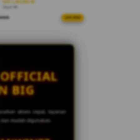
IDR 1,283,869.08
Togel HK
INNER
LIVE FEED
vi****o2
IDR 1,825,313.44
Togel China
sa****a2
IDR 1,907,179.78
Togel China
ma****i3
IDR 1,537,978.06
OFFICIAL
Togel Kingkong
ka****u0
N BIG
IDR 1,926,576.88
Togel Singapore
awarkan akses cepat, layanan
an dan mudah digunakan.