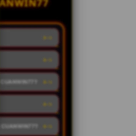
UANWIN77
ki infrastruktur server
n internasional, serta
UANWIN77, taruhan bisa
ain tipe invest maupun
tas CUANWIN77?
diminati para pemain
 (SDY), hingga pasaran
pi kesenangan Anda.
an situs pusat pasaran
, memastikan tidak ada
di CUANWIN77?