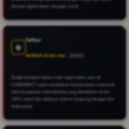
dompet digital dalam hitungan menit.
fathur
D
MEMBER SEJAK 2026
JEPARA
Sudah bertahun-tahun main togel online, baru di
CUANWIN77 saya merasakan kenyamanan maksimal.
Semua pasaran internasional yang disediakan di sini
100% resmi dan datanya sinkron langsung dengan live
draw pusat.