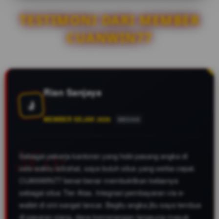
Selain itu, kami menyediakan
menu bantuan yang berisi
TESTIMONI DARI MEMBER
panduan cara memasang
CUANWIN77
berbagai jenis taruhan (4D/3D/2D,
Colok, dll) beserta rincian cara
membaca hasil result pasaran
secara lengkap.
Rian Sanjaya
J
MEMBER SEJAK 2026
MEDAN
Sebagai pekerja kantoran yang hobi pasang angka di
sela waktu istirahat, saya butuh situs yang serba cepat.
CUANWIN77 benar-benar membuktikan kelasnya
sebagai situs Tier Atas. Integrasi pembayaran via e-
wallet di sini sangat lancar. Begitu angka jitu saya tembus
di pasaran siang, dana kemenangan langsung masuk