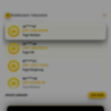
yang
menawarkan
akses cepat,
PEMENANG TERAKHIR
layanan
profesional
ra****a7
24 jam,
IDR 1,404,846.00
Togel Bulleye
serta
berbagai
sa****a4
pilihan
IDR 1,069,986.02
permainan
Togel HK
populer
di****n1
dalam satu
IDR 1,261,776.64
platform
Togel Kingkong
yang aman
dan mudah
ka****u0
digunakan.
IDR 525,996.38
Togel Bulleye
V
UPDATE WINNER
LIVE FEED
bi****a2
i
IDR 1,860,313.50
e
Togel HK
w