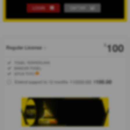
LOGIN
DAFTAR
Show More
100
$
Regular License
Regular
Included:
TOGEL TERPERCAYA
License
Included:
BANDAR TOGEL
SELECTED
Included:
SITUS TOTO
88
$
1000.00
100.00
Extend support to 12 months
$
$
merupakan
situs link
login dan
daftar
permainan
online resmi
dan
terpercaya