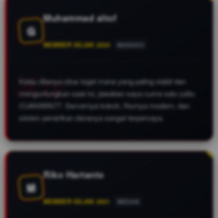
Muhammad altof
G
MEMBER SEJAK 2024
MANADO
Kalau ditanya situs togel mana yang paling stabil dan
menguntungkan saat ini, jawaban saya cuma satu yaitu
CUANWIN77. Servernya kokoh, fiturnya modern, dan
sistem penarikan dananya sangat terpercaya.
Riko Hartanto
M
MEMBER SEJAK 2021
MEDAN