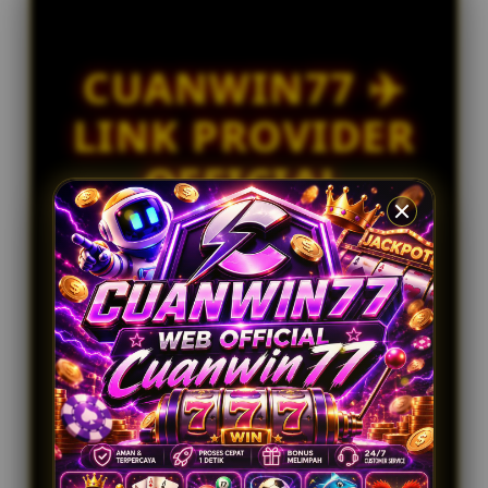
di****n7
l
IDR 205,450.18
i
Togel Singapore
c
CUANWIN77 ✈️
e
ma****i0
IDR 1,097,977.54
n
LINK PROVIDER
Togel Bulleye
s
e
al****a3
OFFICIAL
d
IDR 1,876,757.78
e
Togel China
CUANWIN 77
t
a
PLAY NOW WIN
i
l
BIG
s
merupakan situs link login dan daftar
permainan online resmi dan terpercaya yang
menawarkan akses cepat, layanan profesional