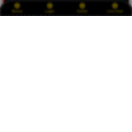
CUANWIN77 memangkas semua kerumitan bermain
Bonus
Login
Daftar
Live Chat
togel online. Sistemnya transparan, bayarannya penuh,
dan bonusnya real tanpa syarat yang berbelit-belit. Kalau
mau cari situs yang berkelas dan benar-benar
mendatangkan Auto Cuan, di sini tempatnya!