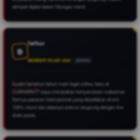
dompet digital dalam hitungan menit.
fathur
D
MEMBER SEJAK 2026
JEPARA
Sudah bertahun-tahun main togel online, baru di
CUANWIN77 saya merasakan kenyamanan maksimal.
Semua pasaran internasional yang disediakan di sini
100% resmi dan datanya sinkron langsung dengan live
draw pusat.