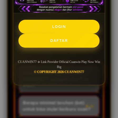
populer dalam satu platform yang aman dan
mudah digunakan.
FREQUENTLY ASKED
LOGIN
QUESTIONS
DAFTAR
CUANWIN77
CUANWIN77 ✈️ Link Provider Official Cuanwin Play Now Win
Big
Apa yang dimaksud dengan
© COPYRIGHT 2026 CUANWIN77
CUANWIN77 sebagai situs Tier
Atas?
CUANWIN77 dikategorikan
sebagai situs Tier Atas (kasta
Berapa minimal taruhan (bet)
tertinggi) karena memiliki
untuk bisa mulai berburu cuan?
infrastruktur server yang sangat