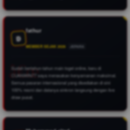
fathur
D
MEMBER SEJAK 2026
JEPARA
Sudah bertahun-tahun main togel online, baru di
CUANWIN77 saya merasakan kenyamanan maksimal.
Semua pasaran internasional yang disediakan di sini
100% resmi dan datanya sinkron langsung dengan live
draw pusat.