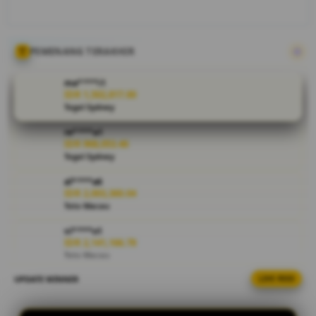
terpercaya
yang
menawarkan
akses cepat,
PEMENANG TERAKHIR
layanan
profesional
ma****i1
24 jam,
IDR 1,502,817.00
Togel Sydney
serta
berbagai
re****a1
pilihan
IDR 968,053.46
permainan
Togel Sydney
populer
al****a6
dalam satu
IDR 2,003,360.04
platform
Toto Macau
yang aman
dan mudah
vi****o1
digunakan.
IDR 2,141,166.78
Toto Macau
V
UPDATE WINNER
LIVE FEED
di****n5
i
IDR 658,481.32
e
Togel China