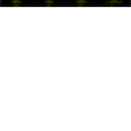
CUANWIN77 memangkas semua kerumitan bermain
Bonus
Login
Daftar
Live Chat
togel online. Sistemnya transparan, bayarannya penuh,
dan bonusnya real tanpa syarat yang berbelit-belit. Kalau
mau cari situs yang berkelas dan benar-benar
mendatangkan Auto Cuan, di sini tempatnya!