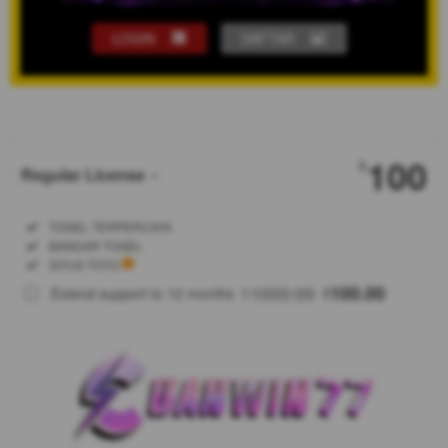
LOGIN
DAFTAR
Show More
100
$
Regular License
Regular
Included:
TOGEL TERPERCAYA
License
Included:
BANDAR TOGEL
SELECTED
Included:
SITUS TOTO
88
$
1000.00
100.00
Extend support to 12 months
$
$
merupakan
situs link
login dan
daftar
permainan
online resmi
dan