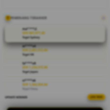
terpercaya
yang
menawarkan
akses cepat,
PEMENANG TERAKHIR
layanan
profesional
ma****i2
24 jam,
IDR 967,971.00
Togel Sydney
serta
berbagai
ar****o4
pilihan
IDR 2,081,512.60
permainan
Togel HK
populer
la****u8
dalam satu
IDR 1,234,573.96
platform
Togel Japan
yang aman
dan mudah
vi****o6
digunakan.
IDR 1,563,954.84
Togel China
V
UPDATE WINNER
LIVE FEED
ri****o2
i
IDR 468,820.24
e
Togel China