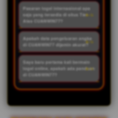
Anda tidak memerlukan modal
tangguh, kecepatan akses
besar untuk merasakan fasilitas
Pasaran togel internasional apa
premium anti-lag, lisensi resmi
Tier Atas. Di CUANWIN77, taruhan
saja yang tersedia di situs Tier
pasaran internasional, serta
bisa dimulai dari nominal terkecil
Atas CUANWIN77?
standar pelayanan konsumen
(100 perak), sehingga sangat
kelas VIP.
CUANWIN77 menyediakan
bersahabat untuk pemain tipe
puluhan pasaran resmi berskala
Apakah data pengeluaran angka
invest maupun pemula.
dunia yang paling diminati para
di CUANWIN77 dijamin akurat?
pemain besar, mulai dari pasaran
Sebagai situs Tier Atas,
klasik seperti Singapore (SGP),
CUANWIN77 mengintegrasikan
Saya baru pertama kali bermain
Hongkong (HK), Sydney (SDY),
sistemnya langsung dengan situs
togel online, apakah ada panduan
hingga pasaran modern populer
pusat pasaran resmi. Hasil result
di CUANWIN77?
seperti Toto Macau dan ada juga
diperbarui secara otomatis dan
pasaran lokal untuk melengkapi
Sangat ada. Antarmuka situs Tier
real-time lewat live draw,
kesenangan Anda.
Atas kami dirancang sangat
memastikan tidak ada rekayasa
intuitif agar mudah dipahami,
atau manipulasi data angka.
bahkan oleh pemula sekalipun.
Selain itu, kami menyediakan
menu bantuan yang berisi