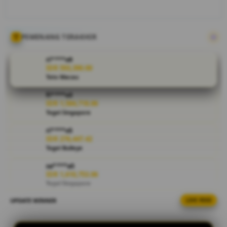
terpercaya
yang
menawarkan
akses cepat,
PEMENANG TERAKHIR
layanan
profesional
ri****o9
24 jam,
IDR 593,390.00
Toto Macau
serta
berbagai
fi****o3
pilihan
IDR 1,584,718.06
permainan
Togel Singapore
populer
ri****o5
dalam satu
IDR 276,447.42
platform
Togel Bulleye
yang aman
dan mudah
sa****a5
digunakan.
IDR 1,610,753.06
Togel Singapore
V
UPDATE WINNER
LIVE FEED
ra****a4
i
IDR 556,324.90
e
Togel Kingkong