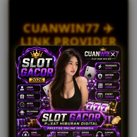
w
ra****a9
l
IDR 1,763,854.44
i
Togel Kingkong
c
CUANWIN77 ✈️
e
ra****a9
IDR 1,353,496.10
n
LINK PROVIDER
Togel China
s
e
ka****u8
OFFICIAL
d
IDR 1,774,953.96
e
Togel Japan
CUANWIN PLAY
t
a
NOW WIN BIG
i
l
s
merupakan situs link login dan daftar
permainan online resmi dan terpercaya yang
menawarkan akses cepat, layanan profesional
24 jam, serta berbagai pilihan permainan