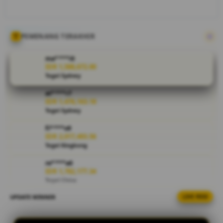
terpercaya
yang
menawarkan
akses cepat,
PEMENANG TERAKHIR
layanan
profesional
ma****i0
24 jam,
IDR 1,588,672.00
Togel Sydney
serta
berbagai
at****r7
pilihan
IDR 1,476,163.18
permainan
Togel Sydney
populer
fi****o9
dalam satu
IDR 2,017,493.56
platform
Togel Kingkong
yang aman
dan mudah
re****a0
digunakan.
IDR 1,782,177.34
Togel China
V
UPDATE WINNER
LIVE FEED
di****n6
i
IDR 2,039,709.00
e
Togel Sydney