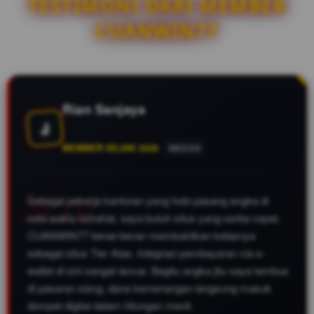
TESTIMONI DARI MEMBER
panduan cara memasang
CUANWIN77
berbagai jenis taruhan (4D/3D/2D,
Colok, dll) beserta rincian cara
membaca hasil result pasaran
secara lengkap.
Rian Sanjaya
J
MEMBER SEJAK 2026
MEDAN
Sebagai pekerja kantoran yang hobi pasang angka di
sela waktu istirahat, saya butuh situs yang serba cepat.
CUANWIN77 benar-benar membuktikan kelasnya
sebagai situs Tier Atas. Integrasi pembayaran via e-
wallet di sini sangat lancar. Begitu angka jitu saya tembus
di pasaran siang, dana kemenangan langsung masuk
dompet digital dalam hitungan menit.