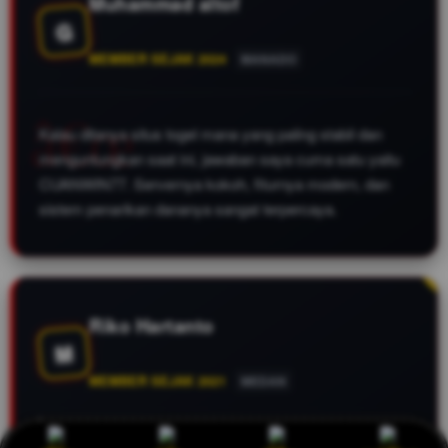
Muhammad altof
G
MEMBER SEJAK 2024
MANADO
Kalau ditanya situs togel mana yang paling stabil dan
menguntungkan saat ini, jawaban saya cuma satu yaitu
CUANWIN77. Servernya kokoh, fiturnya modern, dan
sistem penarikan dananya sangat terpercaya.
Riko Hartanto
M
MEMBER SEJAK 2021
MEDAN