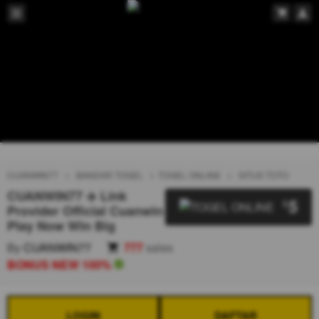
CUANWIN77
BANDAR TOGEL
TOGEL ONLINE
SITUS TOTO
CUANWIN77 ✈️ Link
5
$
Provider Official Cuanwin
Play Now Win Big
By
CUANWIN77
777
sales
BONUS NEW 100%
LOGIN
DAFTAR