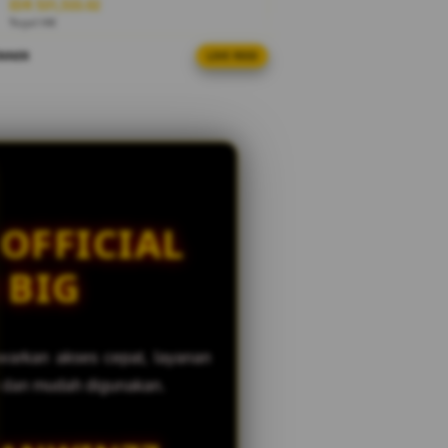
IDR 531,533.02
Togel HK
INNER
LIVE FEED
sa****a5
IDR 1,665,365.88
Togel Sydney
la****u0
IDR 1,747,107.58
Togel Sydney
ka****u3
IDR 556,157.62
OFFICIAL
Togel Japan
fi****o5
 BIG
IDR 1,278,773.60
Togel Sydney
awarkan akses cepat, layanan
an dan mudah digunakan.