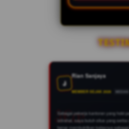
Sangat ada. Antarmuk
oleh pemula sekalip
memasang berbagai je
pasaran secara lengka
TESTI
Rian Sanjaya
J
MEMBER SEJAK 2026
MEDAN
Sebagai pekerja kantoran yang hobi p
istirahat, saya butuh situs yang ser
benar membuktikan kelasnya sebagai si