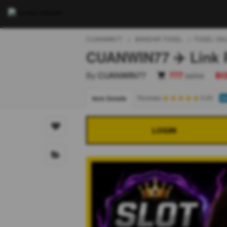
CUANWIN77
BANDAR TOGEL
TOGEL ONL
CUANWIN77 ✈️ Link P
By
CUANWIN77
777
sales
BO
5.00
Reviews
5.00
Item Details
30
stars
LOGIN