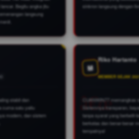
lancar. Begitu angka jitu
sinkron langsung dengan liv
 kemenangan langsung
menit.
Riko Hartanto
M
O
MEMBER SEJAK 20
ling stabil dan
CUANWIN77 memangkas semu
a cuma satu yaitu
Sistemnya transparan, bay
ya modern, dan sistem
tanpa syarat yang berbelit-b
.
berkelas dan benar-benar m
tempatnya!