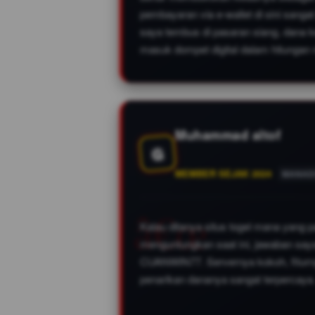
pembayaran via e-wallet di sini sangat 
saya tembus di pasaran siang, dana
masuk dompet digital dalam hitungan 
Muhammad altof
G
MEMBER SEJAK 2024
MANAD
Kalau ditanya situs togel mana yang pa
menguntungkan saat ini, jawaban say
CUANWIN77. Servernya kokoh, fiturn
penarikan dananya sangat terpercaya