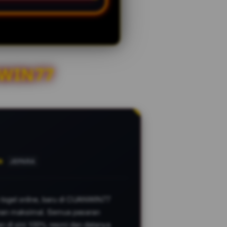
udah dipahami, bahkan
 berisi panduan cara
 membaca hasil result
NWIN77
26
JEPARA
togel online, baru di CUANWIN77
an maksimal. Semua pasaran
an di sini 100% resmi dan datanya