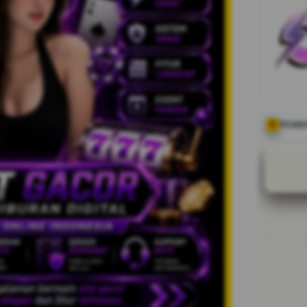
V
i
e
w
l
i
c
PEME
e
n
s
e
d
e
t
a
i
l
s