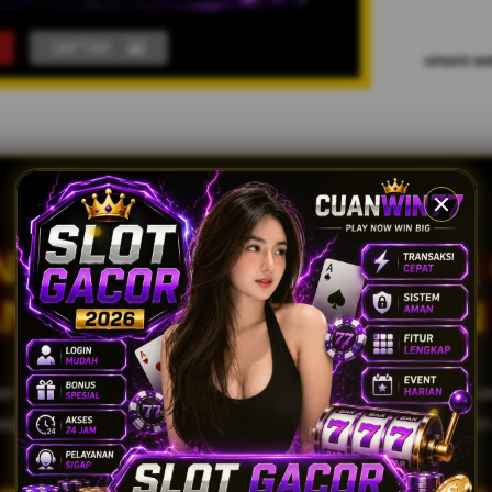
DAFTAR
UPDATE W
77 ✈️ LINK PROVIDER 
NWIN PLAY NOW WIN
dan daftar permainan online resmi dan terpercaya yang men
rbagai pilihan permainan populer dalam satu platform yang am