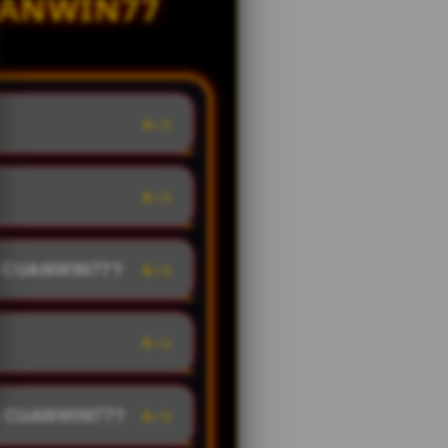
UANWIN77
ki infrastruktur server
n internasional, serta
UANWIN77, taruhan bisa
ain tipe invest maupun
tas CUANWIN77?
diminati para pemain
 (SDY), hingga pasaran
pi kesenangan Anda.
an situs pusat pasaran
, memastikan tidak ada
di CUANWIN77?