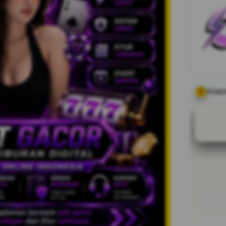
V
i
e
w
l
i
c
PEME
e
n
s
e
d
e
t
a
i
l
s