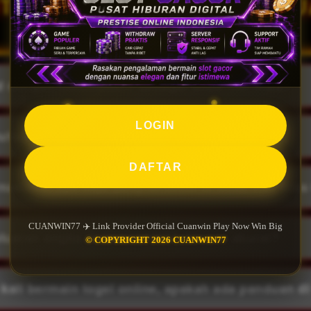
TLY ASKED QUESTIONS C
 dengan CUANWIN77 sebagai situs Tier Atas?
n sebagai situs Tier Atas (kasta tertinggi) karena memili
LOGIN
kecepatan akses premium anti-lag, lisensi resmi pasara
uhan (bet) untuk bisa mulai berburu cuan?
sumen kelas VIP.
 modal besar untuk merasakan fasilitas Tier Atas. Di C
DAFTAR
terkecil (100 perak), sehingga sangat bersahabat untuk pem
rnasional apa saja yang tersedia di situs Tier A
an puluhan pasaran resmi berskala dunia yang paling 
CUANWIN77 ✈️ Link Provider Official Cuanwin Play Now Win Big
aran klasik seperti Singapore (SGP), Hongkong (HK), Sydney
luaran angka di CUANWIN77 dijamin akurat?
© COPYRIGHT 2026 CUANWIN77
i Toto Macau dan ada juga pasaran lokal untuk melengka
as, CUANWIN77 mengintegrasikan sistemnya langsung deng
iperbarui secara otomatis dan real-time lewat live draw
 kali bermain togel online, apakah ada panduan 
asi data angka.