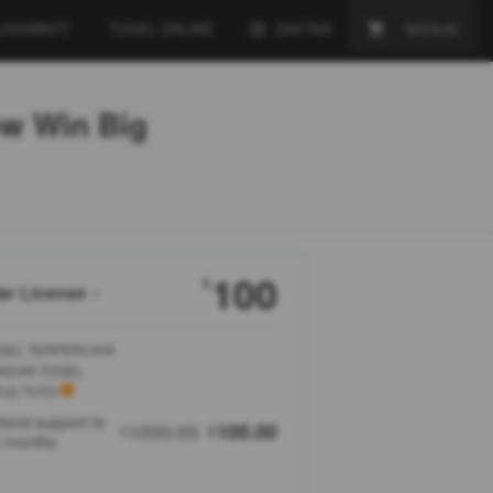
UANWIN77
TOGEL ONLINE
DAFTAR
MASUK
ow Win Big
100
$
ar License
88
lar License
$
SELECTED
luded:
GEL TERPERCAYA
luded:
akan situs link login dan daftar
NDAR TOGEL
luded:
TUS TOTO
ainan online resmi dan terpercaya yang
warkan akses cepat, layanan
tend support to
1000.00
100.00
$
$
sional 24 jam, serta berbagai pilihan
 months
ainan populer dalam satu platform yang
 dan mudah digunakan.