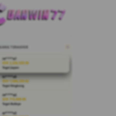
NANG TERAKHIR
re****a7
IDR 2,226,529.00
Togel Japan
bi****a0
IDR 1,048,239.62
Togel Kingkong
re****a2
IDR 715,609.90
Togel Bulleye
ar****o2