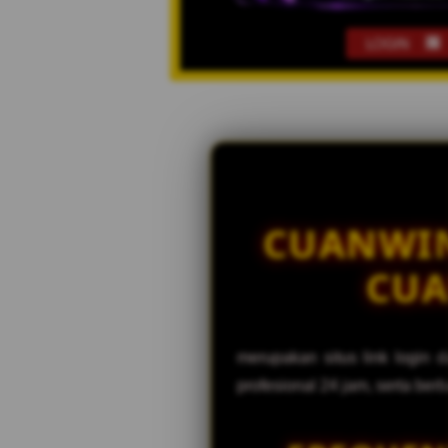
LOGIN
CUANWIN
CUA
merupakan situs link login 
profesional 24 jam, serta be