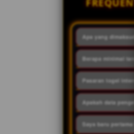
FREQUEN
Apa yang dimaksud
CUANWIN77 dikategorika
yang sangat tangguh, 
Berapa minimal tar
standar pelayanan kon
Anda tidak memerlukan
dimulai dari nominal 
Pasaran togel inte
pemula.
CUANWIN77 menyediak
besar, mulai dari pas
Apakah data penge
modern populer sepert
Sebagai situs Tier At
resmi. Hasil result d
Saya baru pertama
rekayasa atau manipul