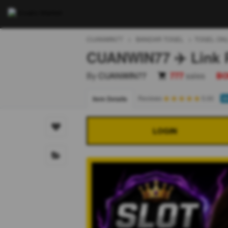
CUANWIN77
BANDAR TOGEL
TOGEL ONL
CUANWIN77 ✈️ Link P
By
CUANWIN77
777
sales
BO
5.00
Reviews
5.00
Item Details
30
stars
LOGIN