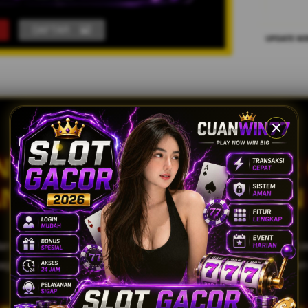
DAFTAR
UPDATE W
77 ✈️ LINK PROVIDER 
NWIN PLAY NOW WIN
dan daftar permainan online resmi dan terpercaya yang men
rbagai pilihan permainan populer dalam satu platform yang am