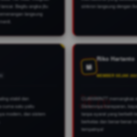
lancar. Begitu angka jitu
sinkron langsung dengan liv
 kemenangan langsung
menit.
Riko Hartanto
M
O
MEMBER SEJAK 20
ling stabil dan
CUANWIN77 memangkas semu
a cuma satu yaitu
Sistemnya transparan, bay
ya modern, dan sistem
tanpa syarat yang berbelit-b
.
berkelas dan benar-benar m
tempatnya!