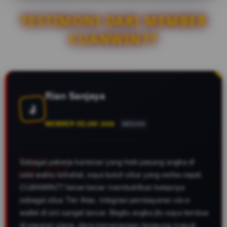
Selain itu, kami menyediakan
menu bantuan yang berisi
TESTIMONI DARI MEMBER
panduan cara memasang
CUANWIN77
berbagai jenis taruhan (4D/3D/2D,
Colok, dll) beserta rincian cara
membaca hasil result pasaran
secara lengkap.
Rian Sanjaya
J
MEMBER SEJAK 2026
MEDAN
Sebagai pekerja kantoran yang hobi pasang angka di
sela waktu istirahat, saya butuh situs yang serba cepat.
CUANWIN77 benar-benar membuktikan kelasnya
sebagai situs Tier Atas. Integrasi pembayaran via e-
wallet di sini sangat lancar. Begitu angka jitu saya tembus
di pasaran siang, dana kemenangan langsung masuk