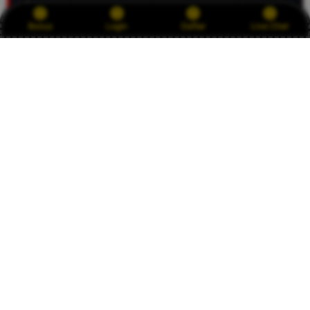
CUANWIN77 memangkas semua kerumitan bermain
Bonus
Login
Daftar
Live Chat
togel online. Sistemnya transparan, bayarannya penuh,
dan bonusnya real tanpa syarat yang berbelit-belit. Kalau
mau cari situs yang berkelas dan benar-benar
mendatangkan Auto Cuan, di sini tempatnya!