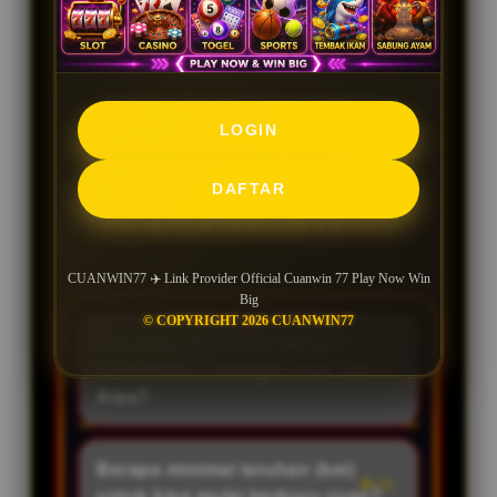
24 jam, serta berbagai pilihan permainan
populer dalam satu platform yang aman dan
mudah digunakan.
LOGIN
FREQUENTLY ASKED
QUESTIONS
DAFTAR
CUANWIN77
CUANWIN77 ✈️ Link Provider Official Cuanwin 77 Play Now Win
Big
© COPYRIGHT 2026 CUANWIN77
Apa yang dimaksud dengan
CUANWIN77 sebagai situs Tier
Atas?
CUANWIN77 dikategorikan
sebagai situs Tier Atas (kasta
Berapa minimal taruhan (bet)
tertinggi) karena memiliki
untuk bisa mulai berburu cuan?