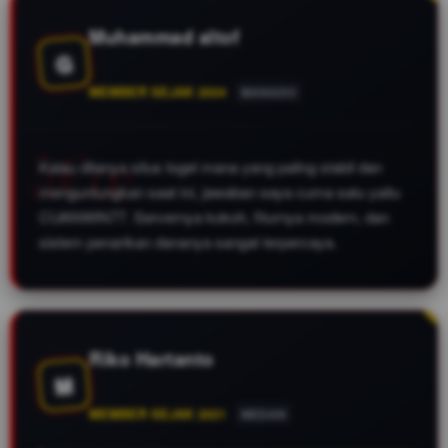
Muhammad altof
G
MEMBER SEJAK 2024
MANADO
Kalau ditanya situs togel mana yang paling stabil dan
menguntungkan saat ini, jawaban saya cuma satu yaitu
CUANWIN77. Servernya kokoh, fiturnya modern, dan
sistem penarikan dananya sangat terpercaya.
Riko Hartanto
M
MEMBER SEJAK 2021
MEDAN