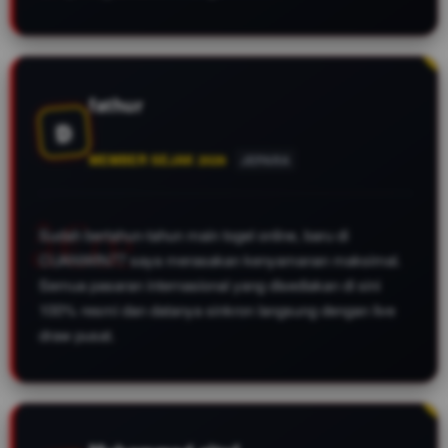
fathur
D
MEMBER SEJAK 2026
JEPARA
Sudah bertahun-tahun main togel online, baru di
CUANWIN77 saya merasakan kenyamanan maksimal.
Semua pasaran internasional yang disediakan di sini
100% resmi dan datanya sinkron langsung dengan live
draw pusat.