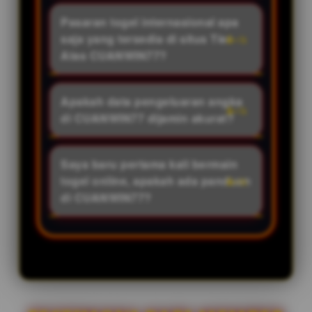
Anda tidak memerlukan modal
tangguh, kecepatan akses
besar untuk merasakan fasilitas
Pasaran togel internasional apa
premium anti-lag, lisensi resmi
Tier Atas. Di CUANWIN77, taruhan
saja yang tersedia di situs Tier
pasaran internasional, serta
bisa dimulai dari nominal terkecil
Atas CUANWIN77?
standar pelayanan konsumen
(100 perak), sehingga sangat
kelas VIP.
CUANWIN77 menyediakan
bersahabat untuk pemain tipe
puluhan pasaran resmi berskala
Apakah data pengeluaran angka
invest maupun pemula.
dunia yang paling diminati para
di CUANWIN77 dijamin akurat?
pemain besar, mulai dari pasaran
Sebagai situs Tier Atas,
klasik seperti Singapore (SGP),
CUANWIN77 mengintegrasikan
Saya baru pertama kali bermain
Hongkong (HK), Sydney (SDY),
sistemnya langsung dengan situs
togel online, apakah ada panduan
hingga pasaran modern populer
pusat pasaran resmi. Hasil result
di CUANWIN77?
seperti Toto Macau dan ada juga
diperbarui secara otomatis dan
pasaran lokal untuk melengkapi
Sangat ada. Antarmuka situs Tier
real-time lewat live draw,
kesenangan Anda.
Atas kami dirancang sangat
memastikan tidak ada rekayasa
intuitif agar mudah dipahami,
atau manipulasi data angka.
bahkan oleh pemula sekalipun.
Selain itu, kami menyediakan
menu bantuan yang berisi