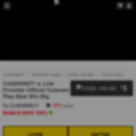
CUANWIN77
BANDAR TOGEL
TOGEL ONLINE
SITUS TOTO
CUANWIN77 ✈️ Link
5
$
Provider Official Cuanwin
Play Now Win Big
By
CUANWIN77
777
sales
BONUS NEW 100%
LOGIN
DAFTAR