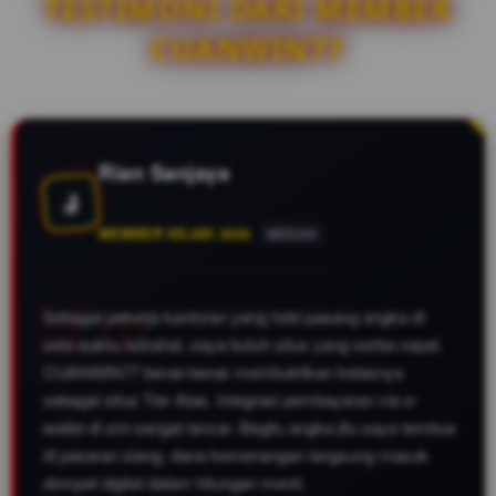
TESTIMONI DARI MEMBER
panduan cara memasang
CUANWIN77
berbagai jenis taruhan (4D/3D/2D,
Colok, dll) beserta rincian cara
membaca hasil result pasaran
secara lengkap.
Rian Sanjaya
J
MEMBER SEJAK 2026
MEDAN
Sebagai pekerja kantoran yang hobi pasang angka di
sela waktu istirahat, saya butuh situs yang serba cepat.
CUANWIN77 benar-benar membuktikan kelasnya
sebagai situs Tier Atas. Integrasi pembayaran via e-
wallet di sini sangat lancar. Begitu angka jitu saya tembus
di pasaran siang, dana kemenangan langsung masuk
dompet digital dalam hitungan menit.