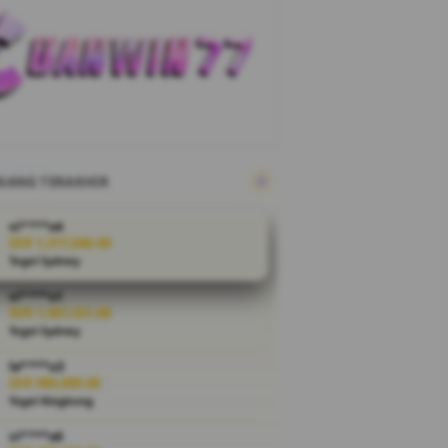
NANG TERAKHIR
vi****o4
IDR 1,317,040.00
Togel Sydney
vi****o1
IDR 1,567,531.68
Togel Sydney
la****u3
IDR 989,899.08
Togel Kingkong
vi****o0