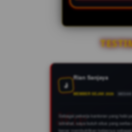
Sangat ada. Antarmuk
oleh pemula sekalip
memasang berbagai je
pasaran secara lengka
TESTI
Rian Sanjaya
J
MEMBER SEJAK 2026
MEDAN
Sebagai pekerja kantoran yang hobi p
istirahat, saya butuh situs yang ser
benar membuktikan kelasnya sebagai si