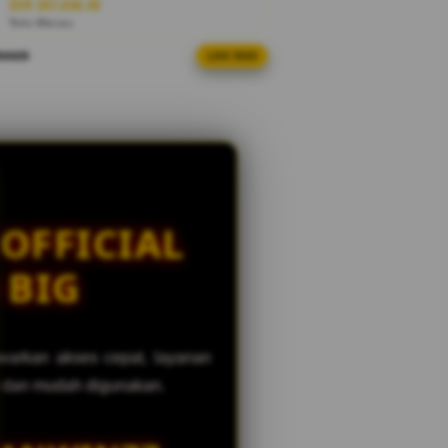
IDR 207,636.30
Toto Macau
INNER
LIVE FEED
ar****o3
IDR 1,443,723.16
Togel Japan
ri****o3
IDR 729,371.14
Togel Kingkong
re****a6
IDR 1,702,169.94
OFFICIAL
Togel Singapore
re****a3
 BIG
IDR 2,046,706.88
Togel Japan
awarkan akses cepat, layanan
an dan mudah digunakan.