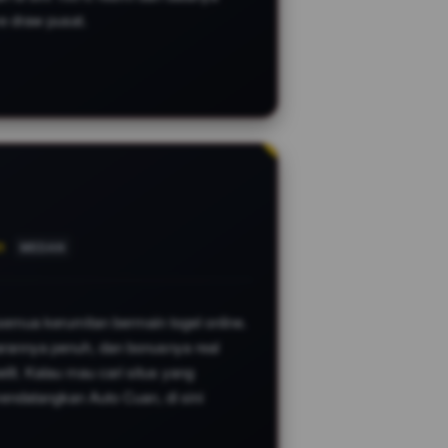
e draw pusat.
21
MEDAN
a kerumitan bermain togel online.
arannya penuh, dan bonusnya real
elit. Kalau mau cari situs yang
endatangkan Auto Cuan, di sini