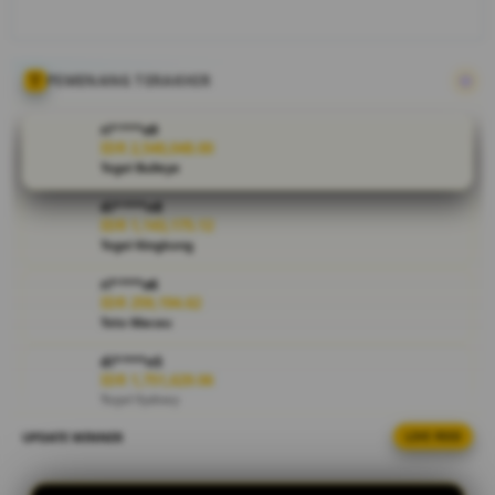
terpercaya
yang
menawarkan
akses cepat,
PEMENANG TERAKHIR
layanan
profesional
ri****o9
24 jam,
IDR 2,540,048.00
Togel Bulleye
serta
berbagai
di****n8
pilihan
IDR 1,143,175.12
permainan
Togel Kingkong
populer
ri****o6
dalam satu
IDR 259,194.62
platform
Toto Macau
yang aman
dan mudah
di****n5
digunakan.
IDR 1,751,629.06
Togel Sydney
V
UPDATE WINNER
LIVE FEED
ra****a8
i
IDR 1,421,492.96
e
Togel Bulleye