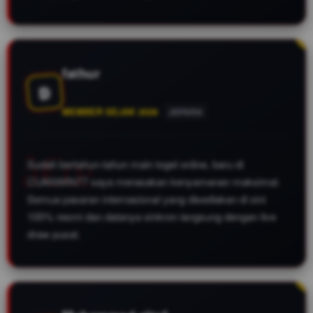
fathur
D
MEMBER SEJAK 2026
JEPARA
Sudah bertahun-tahun main togel online, baru di
CUANWIN77 saya merasakan kenyamanan maksimal.
Semua pasaran internasional yang disediakan di sini
100% resmi dan datanya sinkron langsung dengan live
draw pusat.