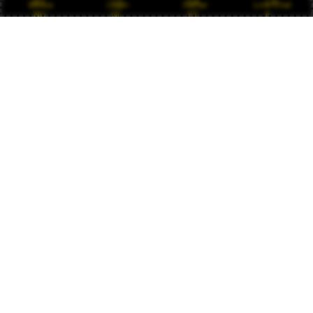
CUANWIN77 memangkas semua kerumitan bermain
Bonus
Login
Daftar
Live Chat
togel online. Sistemnya transparan, bayarannya penuh,
dan bonusnya real tanpa syarat yang berbelit-belit. Kalau
mau cari situs yang berkelas dan benar-benar
mendatangkan Auto Cuan, di sini tempatnya!