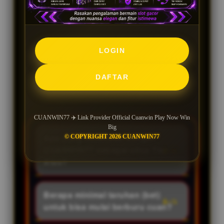
populer dalam satu platform yang aman dan
mudah digunakan.
FREQUENTLY ASKED
LOGIN
QUESTIONS
DAFTAR
CUANWIN77
CUANWIN77 ✈️ Link Provider Official Cuanwin Play Now Win
Big
Apa yang dimaksud dengan
© COPYRIGHT 2026 CUANWIN77
CUANWIN77 sebagai situs Tier
Atas?
CUANWIN77 dikategorikan
sebagai situs Tier Atas (kasta
Berapa minimal taruhan (bet)
tertinggi) karena memiliki
untuk bisa mulai berburu cuan?
infrastruktur server yang sangat