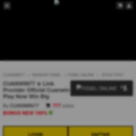
CUANWIN77
BANDAR TOGEL
TOGEL ONLINE
SITUS TOTO
CUANWIN77 ✈️ Link
5
$
Provider Official Cuanwin
Play Now Win Big
By
CUANWIN77
777
sales
BONUS NEW 100%
LOGIN
DAFTAR