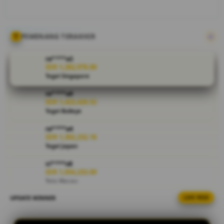
terpercaya
yang
menawarkan
akses cepat,
PEMENANG TERAKHIR
layanan
profesional
ra****a3
24 jam,
IDR 1,282,978.00
Togel Singapore
serta
berbagai
re****a9
pilihan
IDR 1,423,426.52
permainan
Togel Bulleye
populer
ra****a4
dalam satu
IDR 1,302,232.16
platform
Togel Japan
yang aman
dan mudah
vi****o8
digunakan.
IDR 1,054,233.00
Toto Macau
V
UPDATE WINNER
LIVE FEED
sa****a3
i
IDR 1,763,486.26
e
Toto Macau