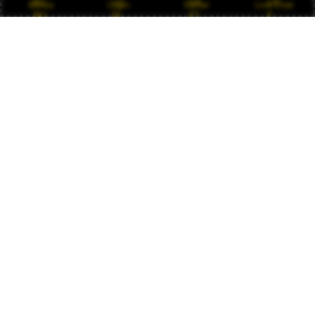
CUANWIN77 memangkas semua kerumitan bermain
Bonus
Login
Daftar
Live Chat
togel online. Sistemnya transparan, bayarannya penuh,
dan bonusnya real tanpa syarat yang berbelit-belit. Kalau
mau cari situs yang berkelas dan benar-benar
mendatangkan Auto Cuan, di sini tempatnya!