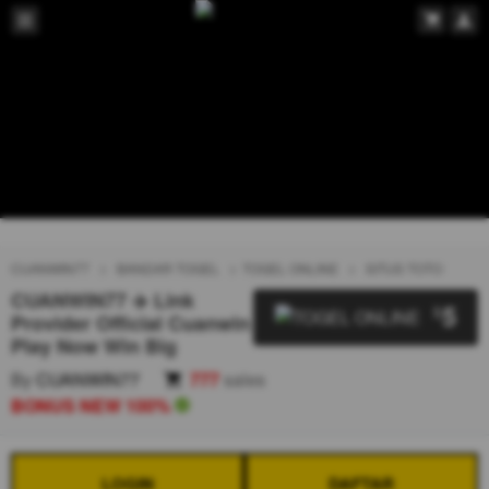
CUANWIN77
BANDAR TOGEL
TOGEL ONLINE
SITUS TOTO
CUANWIN77 ✈️ Link
5
$
Provider Official Cuanwin
Play Now Win Big
By
CUANWIN77
777
sales
BONUS NEW 100%
LOGIN
DAFTAR