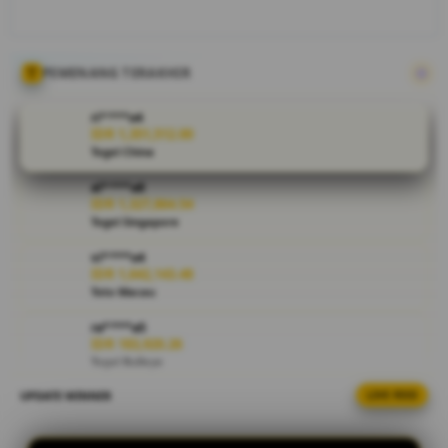
terpercaya
yang
menawarkan
akses cepat,
PEMENANG TERAKHIR
layanan
profesional
ri****o4
24 jam,
IDR 1,351,512.00
Togel China
serta
berbagai
al****a8
pilihan
IDR 1,327,864.54
permainan
Togel Singapore
populer
vi****o4
dalam satu
IDR 1,642,143.48
platform
Toto Macau
yang aman
dan mudah
ra****a5
digunakan.
IDR 183,920.26
Togel Bulleye
V
UPDATE WINNER
LIVE FEED
ar****o9
i
IDR 2,025,691.10
e
Togel Japan