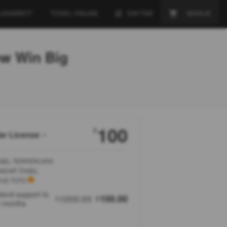
UANWIN77
TOGEL ONLINE
DAFTAR
MASUK
ow Win Big
100
$
ar License
88
lar License
$
SELECTED
luded:
GEL TERPERCAYA
luded:
akan situs link login dan daftar
NDAR TOGEL
luded:
TUS TOTO
ainan online resmi dan terpercaya yang
warkan akses cepat, layanan
tend support to
1000.00
100.00
$
$
sional 24 jam, serta berbagai pilihan
 months
ainan populer dalam satu platform yang
 dan mudah digunakan.