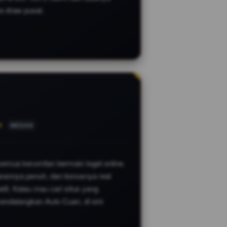
e draw pusat.
21
MEDAN
a kerumitan bermain togel online.
arannya penuh, dan bonusnya real
elit. Kalau mau cari situs yang
endatangkan Auto Cuan, di sini