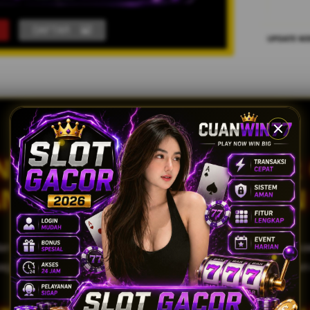
DAFTAR
UPDATE W
77 ✈️ LINK PROVIDER 
NWIN PLAY NOW WIN
dan daftar permainan online resmi dan terpercaya yang men
rbagai pilihan permainan populer dalam satu platform yang am