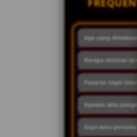
FREQUEN
Apa yang dimaksud
CUANWIN77 dikategorika
yang sangat tangguh, 
Berapa minimal tar
standar pelayanan kon
Anda tidak memerlukan
dimulai dari nominal 
Pasaran togel inte
pemula.
CUANWIN77 menyediak
besar, mulai dari pas
Apakah data penge
modern populer sepert
Sebagai situs Tier At
resmi. Hasil result d
Saya baru pertama
rekayasa atau manipul