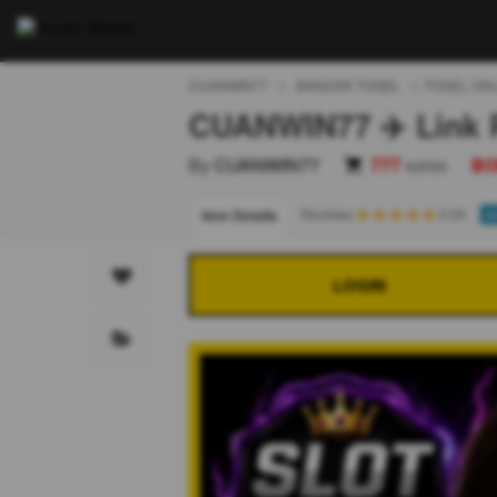
CUANWIN77
BANDAR TOGEL
TOGEL ONL
CUANWIN77 ✈️ Link P
By
CUANWIN77
777
sales
BO
5.00
Reviews
5.00
Item Details
30
stars
LOGIN