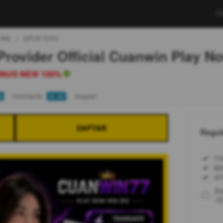
C
INE
SITUS TOTO
rovider Official Cuanwin Play N
NUS NEW 100%
Comments
Support
3
23.187
DAFTAR
Regul
Regu
Inc
TO
Inc
merup
BA
Inc
SI
perm
mena
Ex
profe
12
perm
aman