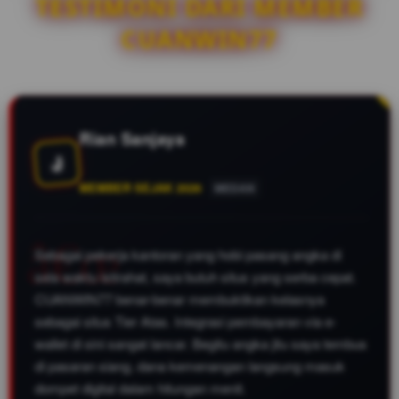
TESTIMONI DARI MEMBER
panduan cara memasang
CUANWIN77
berbagai jenis taruhan (4D/3D/2D,
Colok, dll) beserta rincian cara
membaca hasil result pasaran
secara lengkap.
Rian Sanjaya
J
MEMBER SEJAK 2026
MEDAN
Sebagai pekerja kantoran yang hobi pasang angka di
sela waktu istirahat, saya butuh situs yang serba cepat.
CUANWIN77 benar-benar membuktikan kelasnya
sebagai situs Tier Atas. Integrasi pembayaran via e-
wallet di sini sangat lancar. Begitu angka jitu saya tembus
di pasaran siang, dana kemenangan langsung masuk
dompet digital dalam hitungan menit.