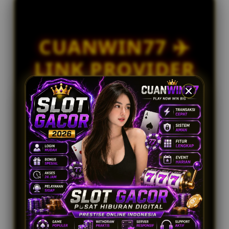
w
fi****o7
l
IDR 1,087,324.10
i
Toto Macau
c
CUANWIN77 ✈️
e
re****a4
IDR 1,148,074.62
n
LINK PROVIDER
Togel Japan
s
e
ra****a1
OFFICIAL
d
IDR 1,022,953.28
e
Togel Sydney
CUANWIN PLAY
t
a
NOW WIN BIG
i
l
s
merupakan situs link login dan daftar
permainan online resmi dan terpercaya yang
menawarkan akses cepat, layanan profesional
24 jam, serta berbagai pilihan permainan