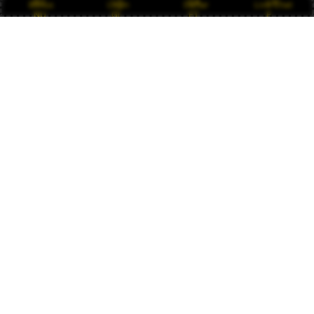
CUANWIN77 memangkas semua kerumitan bermain
Bonus
Login
Daftar
Live Chat
togel online. Sistemnya transparan, bayarannya penuh,
dan bonusnya real tanpa syarat yang berbelit-belit. Kalau
mau cari situs yang berkelas dan benar-benar
mendatangkan Auto Cuan, di sini tempatnya!