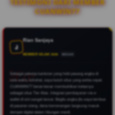
TESTIMONI DARI MEMBER
panduan cara memasang
CUANWIN77
berbagai jenis taruhan (4D/3D/2D,
Colok, dll) beserta rincian cara
membaca hasil result pasaran
secara lengkap.
Rian Sanjaya
J
MEMBER SEJAK 2026
MEDAN
Sebagai pekerja kantoran yang hobi pasang angka di
sela waktu istirahat, saya butuh situs yang serba cepat.
CUANWIN77 benar-benar membuktikan kelasnya
sebagai situs Tier Atas. Integrasi pembayaran via e-
wallet di sini sangat lancar. Begitu angka jitu saya tembus
di pasaran siang, dana kemenangan langsung masuk
dompet digital dalam hitungan menit.