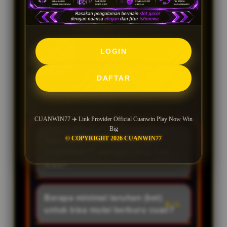
populer dalam satu platform yang aman dan
mudah digunakan.
FREQUENTLY ASKED
LOGIN
QUESTIONS
DAFTAR
CUANWIN77
CUANWIN77 ✈️ Link Provider Official Cuanwin Play Now Win
Big
Apa yang dimaksud dengan
© COPYRIGHT 2026 CUANWIN77
CUANWIN77 sebagai situs Tier
Atas?
CUANWIN77 dikategorikan
sebagai situs Tier Atas (kasta
Berapa minimal taruhan (bet)
tertinggi) karena memiliki
untuk bisa mulai berburu cuan?
infrastruktur server yang sangat