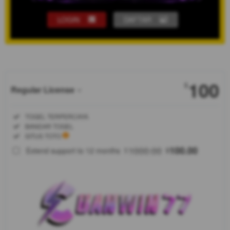
LOGIN
DAFTAR
Show More
100
$
Regular License
Regular
Included:
TOGEL TERPERCAYA
License
Included:
BANDAR TOGEL
SELECTED
Included:
SITUS TOTO
88
$
1000.00
100.00
Extend support to 12 months
$
$
merupakan
situs link
login dan
daftar
permainan
online resmi
dan