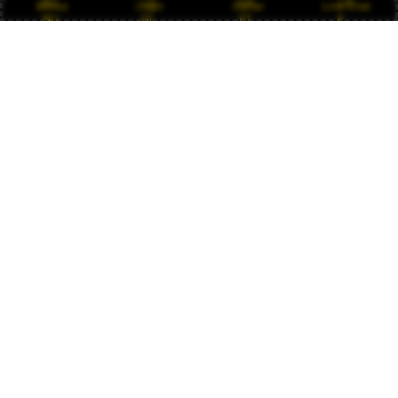
CUANWIN77 memangkas semua kerumitan bermain
Bonus
Login
Daftar
Live Chat
togel online. Sistemnya transparan, bayarannya penuh,
dan bonusnya real tanpa syarat yang berbelit-belit. Kalau
mau cari situs yang berkelas dan benar-benar
mendatangkan Auto Cuan, di sini tempatnya!