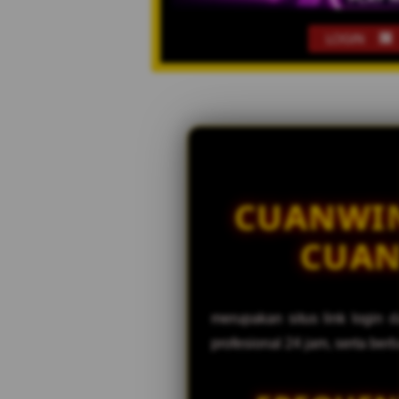
LOGIN
CUANWIN
CUAN
merupakan situs link login 
profesional 24 jam, serta be