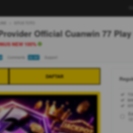
C
INE
SITUS TOTO
rovider Official Cuanwin 77 Pla
NUS NEW 100%
Comments
Support
3
23.187
DAFTAR
Regul
Regu
Inc
TO
Inc
merup
BA
Inc
SI
perm
mena
Ex
profe
12
perm
aman