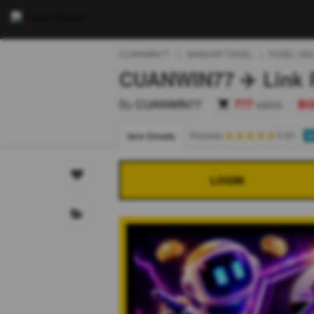
CUANWIN77
BANDAR TOGEL
TOGEL ONL
CUANWIN77 ✈️ Link P
By
CUANWIN77
777
sales
BO
5.00
Reviews
5.00
Item Details
30
stars
LOGIN