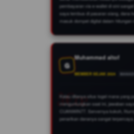
pembayaran via e-wallet di sini sangat 
saya tembus di pasaran siang, dana
masuk dompet digital dalam hitungan 
Muhammad altof
G
MEMBER SEJAK 2024
MANAD
Kalau ditanya situs togel mana yang pa
menguntungkan saat ini, jawaban say
CUANWIN77. Servernya kokoh, fiturn
penarikan dananya sangat terpercaya