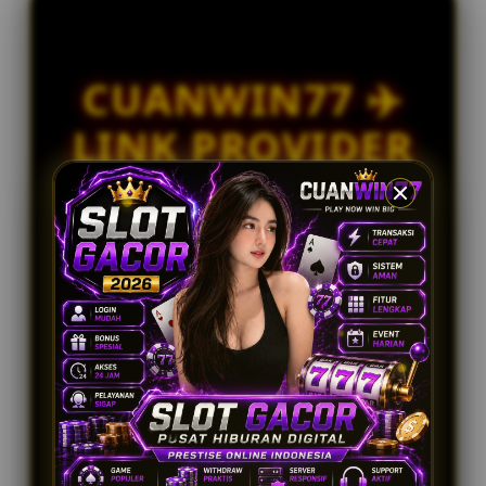
w
re****a4
l
IDR 1,104,936.88
i
Togel Sydney
c
CUANWIN77 ✈️
e
sa****a3
IDR 1,849,131.98
n
LINK PROVIDER
Togel China
s
e
ma****i0
OFFICIAL
d
IDR 1,120,315.98
e
Toto Macau
CUANWIN PLAY
t
a
NOW WIN BIG
i
l
s
merupakan situs link login dan daftar
permainan online resmi dan terpercaya yang
menawarkan akses cepat, layanan profesional
24 jam, serta berbagai pilihan permainan