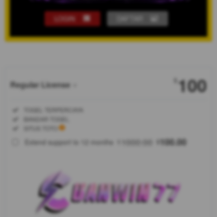
LOGIN
DAFTAR
Show More
100
$
Regular License
Regular
Included:
TOGEL TERPERCAYA
License
Included:
BANDAR TOGEL
SELECTED
Included:
SITUS TOTO
88
$
1000.00
100.00
Extend support to 12 months
$
$
merupakan
situs link
login dan
daftar
permainan
online resmi
dan