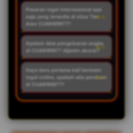
Anda tidak memerlukan modal
tangguh, kecepatan akses
besar untuk merasakan fasilitas
Pasaran togel internasional apa
premium anti-lag, lisensi resmi
Tier Atas. Di CUANWIN77, taruhan
saja yang tersedia di situs Tier
pasaran internasional, serta
bisa dimulai dari nominal terkecil
Atas CUANWIN77?
standar pelayanan konsumen
(100 perak), sehingga sangat
kelas VIP.
CUANWIN77 menyediakan
bersahabat untuk pemain tipe
puluhan pasaran resmi berskala
Apakah data pengeluaran angka
invest maupun pemula.
dunia yang paling diminati para
di CUANWIN77 dijamin akurat?
pemain besar, mulai dari pasaran
Sebagai situs Tier Atas,
klasik seperti Singapore (SGP),
CUANWIN77 mengintegrasikan
Saya baru pertama kali bermain
Hongkong (HK), Sydney (SDY),
sistemnya langsung dengan situs
togel online, apakah ada panduan
hingga pasaran modern populer
pusat pasaran resmi. Hasil result
di CUANWIN77?
seperti Toto Macau dan ada juga
diperbarui secara otomatis dan
pasaran lokal untuk melengkapi
Sangat ada. Antarmuka situs Tier
real-time lewat live draw,
kesenangan Anda.
Atas kami dirancang sangat
memastikan tidak ada rekayasa
intuitif agar mudah dipahami,
atau manipulasi data angka.
bahkan oleh pemula sekalipun.
Selain itu, kami menyediakan
menu bantuan yang berisi