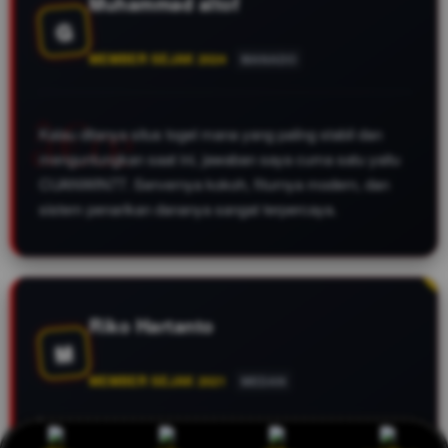
Muhammad altof
G
MEMBER SEJAK 2024
MANADO
Kalau ditanya situs togel mana yang paling stabil dan
menguntungkan saat ini, jawaban saya cuma satu yaitu
CUANWIN77. Servernya kokoh, fiturnya modern, dan
sistem penarikan dananya sangat terpercaya.
Riko Hartanto
M
MEMBER SEJAK 2021
MEDAN