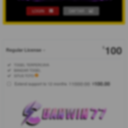
LOGIN
DAFTAR
Show More
100
$
Regular License
Regular
Included:
TOGEL TERPERCAYA
License
Included:
BANDAR TOGEL
SELECTED
Included:
SITUS TOTO
88
$
1000.00
100.00
Extend support to 12 months
$
$
merupakan
situs link
login dan
daftar
permainan
online resmi
dan