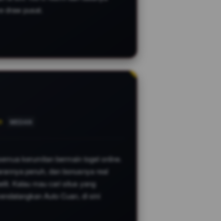
e draw pusat.
21
MEDAN
a kerumitan bermain togel online.
arannya penuh, dan bonusnya real
elit. Kalau mau cari situs yang
endatangkan Auto Cuan, di sini