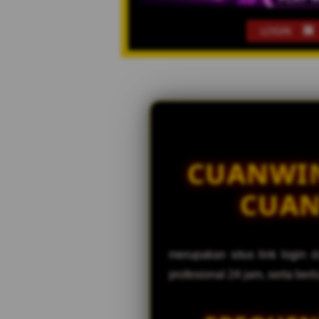
LOGIN
CUANWIN
CUAN
merupakan situs link login 
profesional 24 jam, serta be