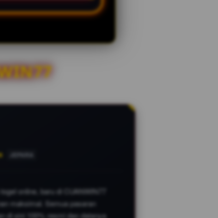
udah dipahami, bahkan
 berisi panduan cara
 membaca hasil result
NWIN77
26
JEPARA
togel online, baru di CUANWIN77
an maksimal. Semua pasaran
an di sini 100% resmi dan datanya