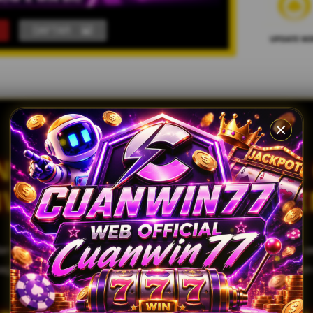
DAFTAR
UPDATE W
77 ✈️ LINK PROVIDER 
WIN 77 PLAY NOW WI
dan daftar permainan online resmi dan terpercaya yang men
rbagai pilihan permainan populer dalam satu platform yang am