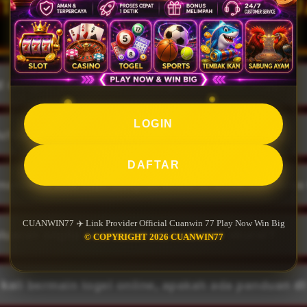
TLY ASKED QUESTIONS C
 dengan CUANWIN77 sebagai situs Tier Atas?
n sebagai situs Tier Atas (kasta tertinggi) karena memili
LOGIN
kecepatan akses premium anti-lag, lisensi resmi pasara
uhan (bet) untuk bisa mulai berburu cuan?
sumen kelas VIP.
 modal besar untuk merasakan fasilitas Tier Atas. Di C
DAFTAR
terkecil (100 perak), sehingga sangat bersahabat untuk pem
rnasional apa saja yang tersedia di situs Tier A
an puluhan pasaran resmi berskala dunia yang paling 
CUANWIN77 ✈️ Link Provider Official Cuanwin 77 Play Now Win Big
aran klasik seperti Singapore (SGP), Hongkong (HK), Sydney
luaran angka di CUANWIN77 dijamin akurat?
© COPYRIGHT 2026 CUANWIN77
i Toto Macau dan ada juga pasaran lokal untuk melengka
as, CUANWIN77 mengintegrasikan sistemnya langsung deng
iperbarui secara otomatis dan real-time lewat live draw
 kali bermain togel online, apakah ada panduan 
asi data angka.