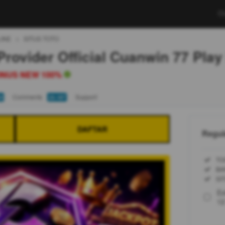
C
INE
SITUS TOTO
rovider Official Cuanwin 77 Pla
NUS NEW 100%
Comments
Support
3
23.187
DAFTAR
Regul
Regu
Inc
TO
Inc
merup
BA
Inc
SI
perm
mena
Ex
profe
12
perm
aman