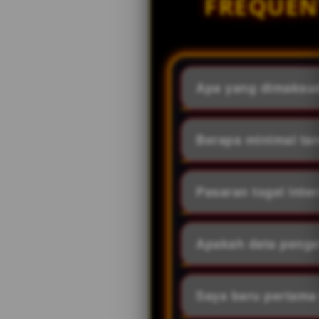
FREQUEN
Apa yang dimaksud
CUANWIN77 dikategorika
yang sangat tangguh, 
Berapa minimal tar
standar pelayanan kon
Anda tidak memerlukan
dimulai dari nominal 
Pasaran togel inte
pemula.
CUANWIN77 menyediak
besar, mulai dari pas
Apakah data penge
modern populer sepert
Sebagai situs Tier At
resmi. Hasil result d
Saya baru pertama
rekayasa atau manipul