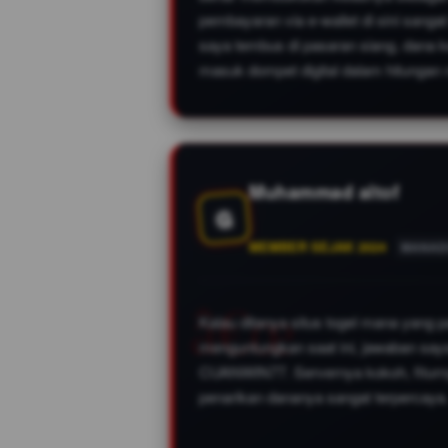
pembayaran via e-wallet di sini sangat 
saya tembus di pasaran siang, dana
masuk dompet digital dalam hitungan 
Muhammad altof
G
MEMBER SEJAK 2024
MANAD
Kalau ditanya situs togel mana yang pa
menguntungkan saat ini, jawaban say
CUANWIN77. Servernya kokoh, fiturn
penarikan dananya sangat terpercaya