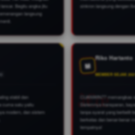
lancar. Begitu angka jitu
sinkron langsung dengan liv
 kemenangan langsung
menit.
Riko Hartanto
M
O
MEMBER SEJAK 20
ling stabil dan
CUANWIN77 memangkas semu
a cuma satu yaitu
Sistemnya transparan, bay
ya modern, dan sistem
tanpa syarat yang berbelit-b
.
berkelas dan benar-benar m
tempatnya!