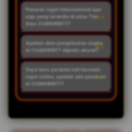
Anda tidak memerlukan modal
tangguh, kecepatan akses
besar untuk merasakan fasilitas
Pasaran togel internasional apa
premium anti-lag, lisensi resmi
Tier Atas. Di CUANWIN77, taruhan
saja yang tersedia di situs Tier
pasaran internasional, serta
bisa dimulai dari nominal terkecil
Atas CUANWIN77?
standar pelayanan konsumen
(100 perak), sehingga sangat
kelas VIP.
CUANWIN77 menyediakan
bersahabat untuk pemain tipe
puluhan pasaran resmi berskala
Apakah data pengeluaran angka
invest maupun pemula.
dunia yang paling diminati para
di CUANWIN77 dijamin akurat?
pemain besar, mulai dari pasaran
Sebagai situs Tier Atas,
klasik seperti Singapore (SGP),
CUANWIN77 mengintegrasikan
Saya baru pertama kali bermain
Hongkong (HK), Sydney (SDY),
sistemnya langsung dengan situs
togel online, apakah ada panduan
hingga pasaran modern populer
pusat pasaran resmi. Hasil result
di CUANWIN77?
seperti Toto Macau dan ada juga
diperbarui secara otomatis dan
pasaran lokal untuk melengkapi
Sangat ada. Antarmuka situs Tier
real-time lewat live draw,
kesenangan Anda.
Atas kami dirancang sangat
memastikan tidak ada rekayasa
intuitif agar mudah dipahami,
atau manipulasi data angka.
bahkan oleh pemula sekalipun.
Selain itu, kami menyediakan
menu bantuan yang berisi