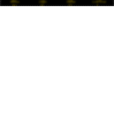
CUANWIN77 memangkas semua kerumitan bermain
Bonus
Login
Daftar
Live Chat
togel online. Sistemnya transparan, bayarannya penuh,
dan bonusnya real tanpa syarat yang berbelit-belit. Kalau
mau cari situs yang berkelas dan benar-benar
mendatangkan Auto Cuan, di sini tempatnya!