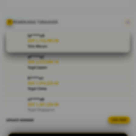
terpercaya
yang
menawarkan
akses cepat,
PEMENANG TERAKHIR
layanan
profesional
la****u9
24 jam,
IDR 1,112,493.00
Toto Macau
serta
berbagai
al****a2
pilihan
IDR 2,272,096.18
permainan
Togel Japan
populer
fi****o1
dalam satu
IDR 1,914,233.42
platform
Togel China
yang aman
dan mudah
vi****o0
digunakan.
IDR 1,201,254.90
Togel Singapore
V
UPDATE WINNER
LIVE FEED
sa****a3
i
IDR 1,506,774.60
e
Togel Singapore