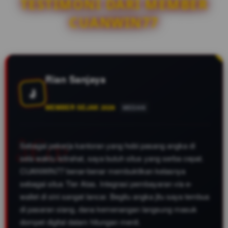
TESTIMONI DARI MEMBER
panduan cara memasang
CUANWIN77
berbagai jenis taruhan (4D/3D/2D,
Colok, dll) beserta rincian cara
membaca hasil result pasaran
secara lengkap.
Rian Sanjaya
J
MEMBER SEJAK 2026
MEDAN
Sebagai pekerja kantoran yang hobi pasang angka di
sela waktu istirahat, saya butuh situs yang serba cepat.
CUANWIN77 benar-benar membuktikan kelasnya
sebagai situs Tier Atas. Integrasi pembayaran via e-
wallet di sini sangat lancar. Begitu angka jitu saya tembus
di pasaran siang, dana kemenangan langsung masuk
dompet digital dalam hitungan menit.