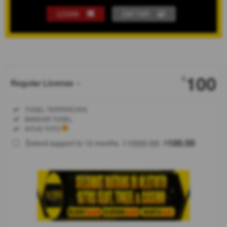
LOGIN
DAFTAR
Show More
100
$
Regular License
Regular
Included:
TOGEL TERPERCAYA
License
Included:
BANDAR TOGEL
SELECTED
Included:
SITUS TOTO
88
$
1000.00
100.00
Extend support to 12 months
$
$
merupakan
situs link
login dan
daftar
permainan
online resmi
dan
terpercaya