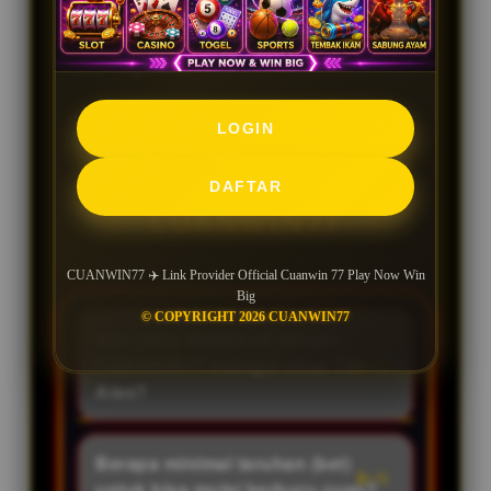
24 jam, serta berbagai pilihan permainan
populer dalam satu platform yang aman dan
mudah digunakan.
LOGIN
FREQUENTLY ASKED
QUESTIONS
DAFTAR
CUANWIN77
CUANWIN77 ✈️ Link Provider Official Cuanwin 77 Play Now Win
Big
© COPYRIGHT 2026 CUANWIN77
Apa yang dimaksud dengan
CUANWIN77 sebagai situs Tier
Atas?
CUANWIN77 dikategorikan
sebagai situs Tier Atas (kasta
Berapa minimal taruhan (bet)
tertinggi) karena memiliki
untuk bisa mulai berburu cuan?