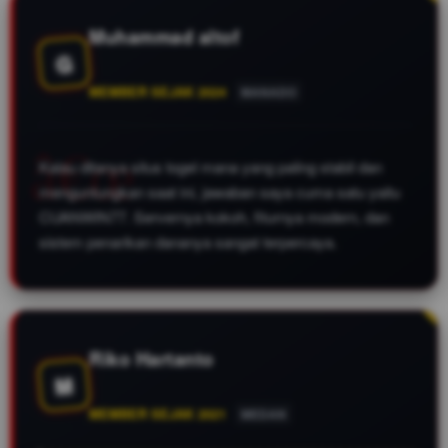
Muhammad altof
G
MEMBER SEJAK 2024
MANADO
Kalau ditanya situs togel mana yang paling stabil dan
menguntungkan saat ini, jawaban saya cuma satu yaitu
CUANWIN77. Servernya kokoh, fiturnya modern, dan
sistem penarikan dananya sangat terpercaya.
Riko Hartanto
M
MEMBER SEJAK 2021
MEDAN