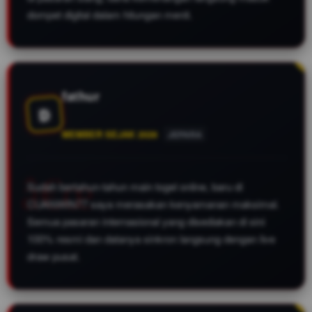
dompet digital dalam hitungan menit.
fathur
D
MEMBER SEJAK 2026
JEPARA
Sudah bertahun-tahun main togel online, baru di
CUANWIN77 saya merasakan kenyamanan maksimal.
Semua pasaran internasional yang disediakan di sini
100% resmi dan datanya sinkron langsung dengan live
draw pusat.