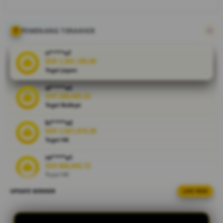
yang
menawarkan
akses cepat,
PEMENANG TERAKHIR
layanan
profesional
ri****o7
24 jam,
IDR 1,501,185.00
Togel Japan
serta
berbagai
al****a3
pilihan
IDR 288,685.92
permainan
Togel Bulleye
populer
bi****a2
dalam satu
IDR 1,921,919.28
platform
Togel HK
yang aman
dan mudah
re****a1
digunakan.
IDR 666,943.72
Togel HK
V
UPDATE WINNER
LIVE FEED
al****a6
i
IDR 1,878,826.64
e
Toto Macau
w