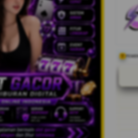
V
i
e
w
l
i
c
PEME
e
n
s
e
d
e
t
a
i
l
s