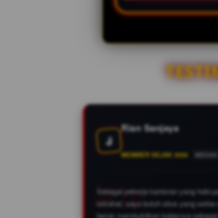
Sangat ada. Antarmuk
oleh pemula sekalip
memasang berbagai je
pasaran secara lengka
TESTI
Rian Sanjaya
J
MEMBER SEJAK 2026
MEDAN
Sebagai pekerja kantoran yang hobi p
istirahat, saya butuh situs yang ser
benar membuktikan kelasnya sebagai si