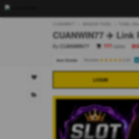
CUANWIN77
BANDAR TOGEL
TOGEL ONL
CUANWIN77 ✈️ Link P
By
CUANWIN77
777
sales
BO
5.00
Reviews
5.00
Item Details
30
stars
LOGIN