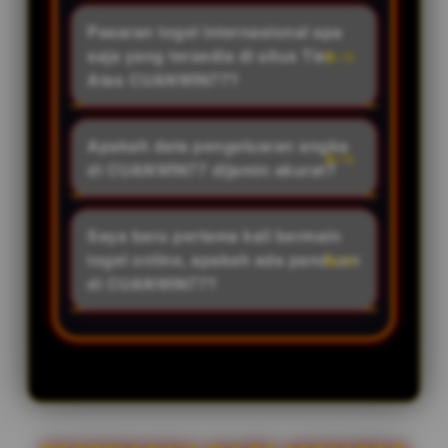
Anda tidak memerlukan modal
tangguh, kecepatan akses
besar untuk merasakan fasilitas
Pasaran togel internasional apa
premium anti-lag, lisensi resmi
Tier Atas. Di CUANWIN77, taruhan
saja yang tersedia di situs Tier
pasaran internasional, serta
bisa dimulai dari nominal terkecil
Atas CUANWIN77?
standar pelayanan konsumen
(100 perak), sehingga sangat
kelas VIP.
CUANWIN77 menyediakan
bersahabat untuk pemain tipe
puluhan pasaran resmi berskala
Apakah data pengeluaran angka
invest maupun pemula.
dunia yang paling diminati para
di CUANWIN77 dijamin akurat?
pemain besar, mulai dari pasaran
Sebagai situs Tier Atas,
klasik seperti Singapore (SGP),
CUANWIN77 mengintegrasikan
Saya baru pertama kali bermain
Hongkong (HK), Sydney (SDY),
sistemnya langsung dengan situs
togel online, apakah ada panduan
hingga pasaran modern populer
pusat pasaran resmi. Hasil result
di CUANWIN77?
seperti Toto Macau dan ada juga
diperbarui secara otomatis dan
pasaran lokal untuk melengkapi
Sangat ada. Antarmuka situs Tier
real-time lewat live draw,
kesenangan Anda.
Atas kami dirancang sangat
memastikan tidak ada rekayasa
intuitif agar mudah dipahami,
atau manipulasi data angka.
bahkan oleh pemula sekalipun.
Selain itu, kami menyediakan
menu bantuan yang berisi