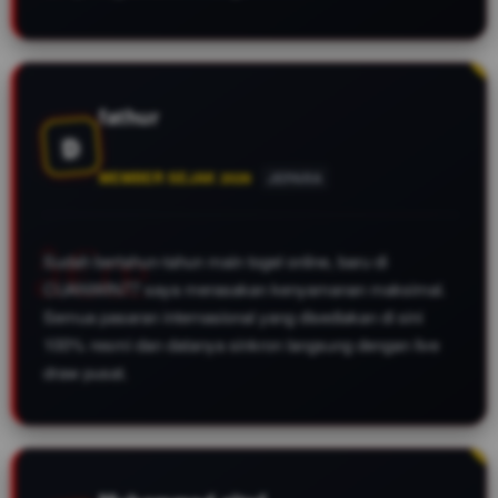
fathur
D
MEMBER SEJAK 2026
JEPARA
Sudah bertahun-tahun main togel online, baru di
CUANWIN77 saya merasakan kenyamanan maksimal.
Semua pasaran internasional yang disediakan di sini
100% resmi dan datanya sinkron langsung dengan live
draw pusat.