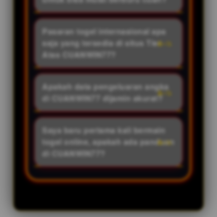
infrastruktur server yang sangat
Anda tidak memerlukan modal
tangguh, kecepatan akses
besar untuk merasakan fasilitas
Pasaran togel internasional apa
premium anti-lag, lisensi resmi
Tier Atas. Di CUANWIN77, taruhan
saja yang tersedia di situs Tier
pasaran internasional, serta
bisa dimulai dari nominal terkecil
Atas CUANWIN77?
standar pelayanan konsumen
(100 perak), sehingga sangat
kelas VIP.
CUANWIN77 menyediakan
bersahabat untuk pemain tipe
puluhan pasaran resmi berskala
Apakah data pengeluaran angka
invest maupun pemula.
dunia yang paling diminati para
di CUANWIN77 dijamin akurat?
pemain besar, mulai dari pasaran
Sebagai situs Tier Atas,
klasik seperti Singapore (SGP),
CUANWIN77 mengintegrasikan
Saya baru pertama kali bermain
Hongkong (HK), Sydney (SDY),
sistemnya langsung dengan situs
togel online, apakah ada panduan
hingga pasaran modern populer
pusat pasaran resmi. Hasil result
di CUANWIN77?
seperti Toto Macau dan ada juga
diperbarui secara otomatis dan
pasaran lokal untuk melengkapi
Sangat ada. Antarmuka situs Tier
real-time lewat live draw,
kesenangan Anda.
Atas kami dirancang sangat
memastikan tidak ada rekayasa
intuitif agar mudah dipahami,
atau manipulasi data angka.
bahkan oleh pemula sekalipun.