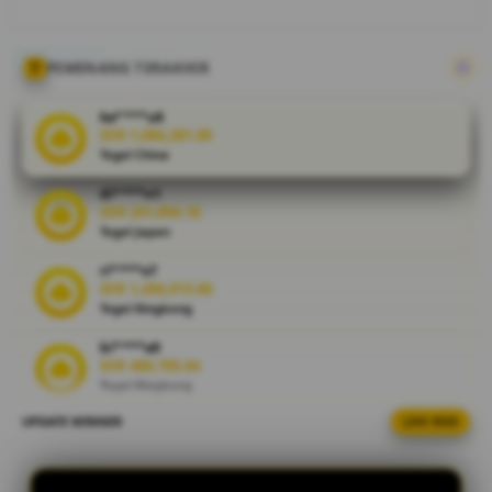
yang
menawarkan
akses cepat,
PEMENANG TERAKHIR
layanan
profesional
ka****u8
24 jam,
IDR 1,084,281.00
Togel China
serta
berbagai
di****n1
pilihan
IDR 241,694.18
permainan
Togel Japan
populer
ri****o7
dalam satu
IDR 1,456,913.68
platform
Togel Kingkong
yang aman
dan mudah
bi****a9
digunakan.
IDR 489,705.64
Togel Kingkong
V
UPDATE WINNER
LIVE FEED
bi****a2
i
IDR 1,712,420.76
e
Togel Kingkong
w