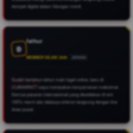
dompet digital dalam hitungan menit.
fathur
D
MEMBER SEJAK 2026
JEPARA
Sudah bertahun-tahun main togel online, baru di
CUANWIN77 saya merasakan kenyamanan maksimal.
Semua pasaran internasional yang disediakan di sini
100% resmi dan datanya sinkron langsung dengan live
draw pusat.