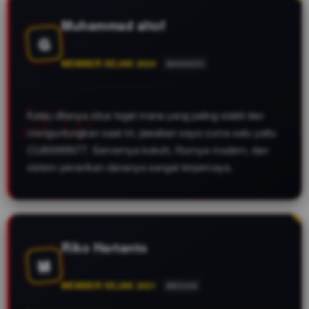
Muhammad altof
G
MEMBER SEJAK 2024
MANADO
Kalau ditanya situs togel mana yang paling stabil dan
menguntungkan saat ini, jawaban saya cuma satu yaitu
CUANWIN77. Servernya kokoh, fiturnya modern, dan
sistem penarikan dananya sangat terpercaya.
Riko Hartanto
M
MEMBER SEJAK 2021
MEDAN