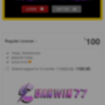
LOGIN
DAFTAR
Show More
100
$
Regular License
Regular
Included:
TOGEL TERPERCAYA
License
Included:
BANDAR TOGEL
SELECTED
Included:
SITUS TOTO
88
$
1000.00
100.00
Extend support to 12 months
$
$
merupakan
situs link
login dan
daftar
permainan
online resmi
dan