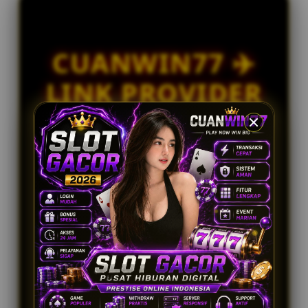
w
al****a3
l
IDR 250,682.20
i
Toto Macau
c
CUANWIN77 ✈️
e
ar****o1
IDR 1,029,647.76
n
LINK PROVIDER
Togel Kingkong
s
e
al****a9
OFFICIAL
d
IDR 1,780,983.42
e
Togel Japan
CUANWIN PLAY
t
a
NOW WIN BIG
i
l
s
merupakan situs link login dan daftar
permainan online resmi dan terpercaya yang
menawarkan akses cepat, layanan profesional
24 jam, serta berbagai pilihan permainan