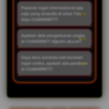
Anda tidak memerlukan modal
tangguh, kecepatan akses
besar untuk merasakan fasilitas
Pasaran togel internasional apa
premium anti-lag, lisensi resmi
Tier Atas. Di CUANWIN77, taruhan
saja yang tersedia di situs Tier
pasaran internasional, serta
bisa dimulai dari nominal terkecil
Atas CUANWIN77?
standar pelayanan konsumen
(100 perak), sehingga sangat
kelas VIP.
CUANWIN77 menyediakan
bersahabat untuk pemain tipe
puluhan pasaran resmi berskala
Apakah data pengeluaran angka
invest maupun pemula.
dunia yang paling diminati para
di CUANWIN77 dijamin akurat?
pemain besar, mulai dari pasaran
Sebagai situs Tier Atas,
klasik seperti Singapore (SGP),
CUANWIN77 mengintegrasikan
Saya baru pertama kali bermain
Hongkong (HK), Sydney (SDY),
sistemnya langsung dengan situs
togel online, apakah ada panduan
hingga pasaran modern populer
pusat pasaran resmi. Hasil result
di CUANWIN77?
seperti Toto Macau dan ada juga
diperbarui secara otomatis dan
pasaran lokal untuk melengkapi
Sangat ada. Antarmuka situs Tier
real-time lewat live draw,
kesenangan Anda.
Atas kami dirancang sangat
memastikan tidak ada rekayasa
intuitif agar mudah dipahami,
atau manipulasi data angka.
bahkan oleh pemula sekalipun.
Selain itu, kami menyediakan
menu bantuan yang berisi