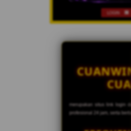
LOGIN
CUANWIN
CUA
merupakan situs link login 
profesional 24 jam, serta be