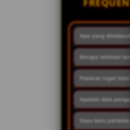
FREQUEN
Apa yang dimaksud
CUANWIN77 dikategorika
yang sangat tangguh, 
Berapa minimal tar
standar pelayanan kon
Anda tidak memerlukan
dimulai dari nominal 
Pasaran togel inte
pemula.
CUANWIN77 menyediak
besar, mulai dari pas
Apakah data penge
modern populer sepert
Sebagai situs Tier At
resmi. Hasil result d
Saya baru pertama
rekayasa atau manipul