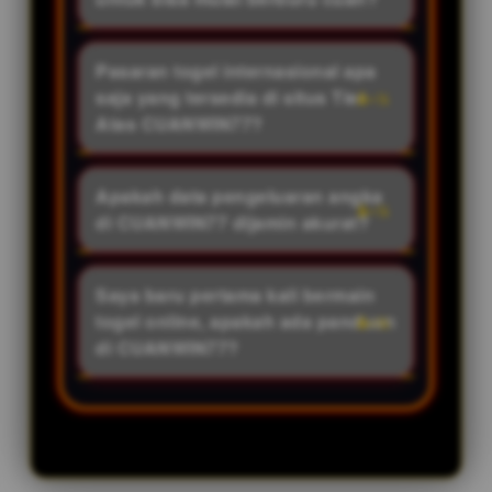
infrastruktur server yang sangat
Anda tidak memerlukan modal
tangguh, kecepatan akses
besar untuk merasakan fasilitas
Pasaran togel internasional apa
premium anti-lag, lisensi resmi
Tier Atas. Di CUANWIN77, taruhan
saja yang tersedia di situs Tier
pasaran internasional, serta
bisa dimulai dari nominal terkecil
Atas CUANWIN77?
standar pelayanan konsumen
(100 perak), sehingga sangat
kelas VIP.
CUANWIN77 menyediakan
bersahabat untuk pemain tipe
puluhan pasaran resmi berskala
Apakah data pengeluaran angka
invest maupun pemula.
dunia yang paling diminati para
di CUANWIN77 dijamin akurat?
pemain besar, mulai dari pasaran
Sebagai situs Tier Atas,
klasik seperti Singapore (SGP),
CUANWIN77 mengintegrasikan
Saya baru pertama kali bermain
Hongkong (HK), Sydney (SDY),
sistemnya langsung dengan situs
togel online, apakah ada panduan
hingga pasaran modern populer
pusat pasaran resmi. Hasil result
di CUANWIN77?
seperti Toto Macau dan ada juga
diperbarui secara otomatis dan
pasaran lokal untuk melengkapi
Sangat ada. Antarmuka situs Tier
real-time lewat live draw,
kesenangan Anda.
Atas kami dirancang sangat
memastikan tidak ada rekayasa
intuitif agar mudah dipahami,
atau manipulasi data angka.
bahkan oleh pemula sekalipun.