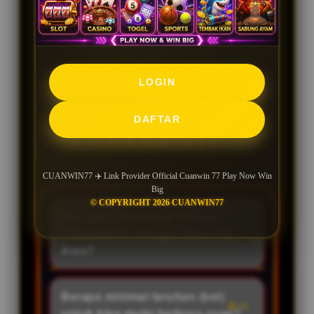
24 jam, serta berbagai pilihan permainan
populer dalam satu platform yang aman dan
mudah digunakan.
LOGIN
FREQUENTLY ASKED
QUESTIONS
DAFTAR
CUANWIN77
CUANWIN77 ✈️ Link Provider Official Cuanwin 77 Play Now Win
Big
© COPYRIGHT 2026 CUANWIN77
Apa yang dimaksud dengan
CUANWIN77 sebagai situs Tier
Atas?
CUANWIN77 dikategorikan
sebagai situs Tier Atas (kasta
Berapa minimal taruhan (bet)
tertinggi) karena memiliki
untuk bisa mulai berburu cuan?