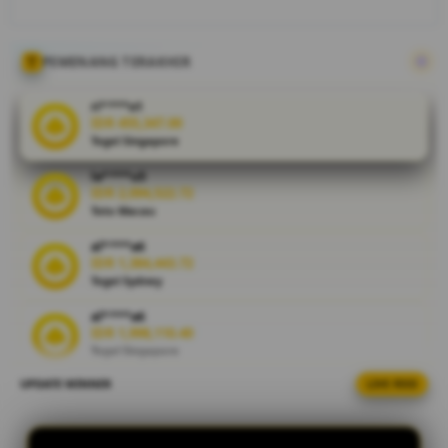
yang
menawarkan
akses cepat,
PEMENANG TERAKHIR
layanan
profesional
ri****o1
24 jam,
IDR 455,347.00
Togel Singapore
serta
berbagai
la****u5
pilihan
IDR 2,094,522.72
permainan
Toto Macau
populer
al****a6
dalam satu
IDR 1,384,443.72
platform
Togel Sydney
yang aman
dan mudah
al****a6
digunakan.
IDR 1,998,110.40
Togel Singapore
V
UPDATE WINNER
LIVE FEED
al****a9
i
IDR 1,339,611.04
e
Togel Sydney
w