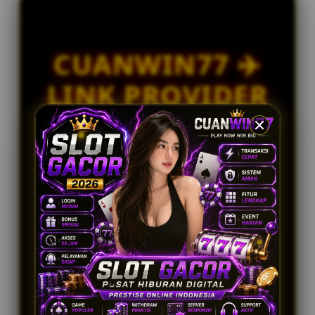
w
al****a5
l
IDR 1,808,382.90
i
Toto Macau
c
CUANWIN77 ✈️
e
vi****o8
IDR 1,776,393.88
n
LINK PROVIDER
Togel Sydney
s
e
la****u3
OFFICIAL
d
IDR 1,252,456.52
e
Togel HK
CUANWIN PLAY
t
a
NOW WIN BIG
i
l
s
merupakan situs link login dan daftar
permainan online resmi dan terpercaya yang
menawarkan akses cepat, layanan profesional
24 jam, serta berbagai pilihan permainan