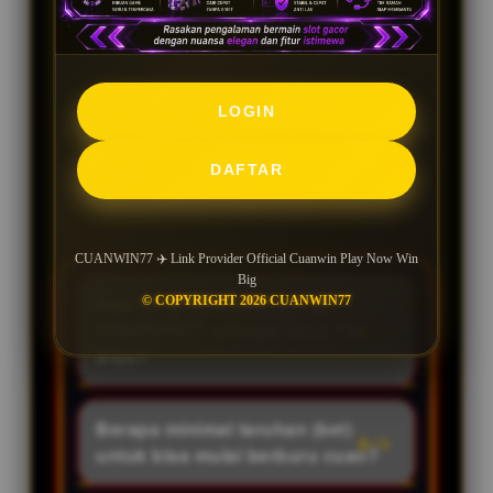
populer dalam satu platform yang aman dan
mudah digunakan.
FREQUENTLY ASKED
LOGIN
QUESTIONS
DAFTAR
CUANWIN77
CUANWIN77 ✈️ Link Provider Official Cuanwin Play Now Win
Big
Apa yang dimaksud dengan
© COPYRIGHT 2026 CUANWIN77
CUANWIN77 sebagai situs Tier
Atas?
CUANWIN77 dikategorikan
sebagai situs Tier Atas (kasta
Berapa minimal taruhan (bet)
tertinggi) karena memiliki
untuk bisa mulai berburu cuan?
infrastruktur server yang sangat