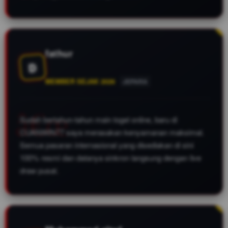
fathur
D
MEMBER SEJAK 2026
JEPARA
Sudah bertahun-tahun main togel online, baru di
CUANWIN77 saya merasakan kenyamanan maksimal.
Semua pasaran internasional yang disediakan di sini
100% resmi dan datanya sinkron langsung dengan live
draw pusat.