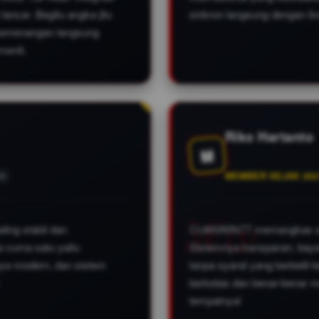
lancar. Begitu angka jitu
sinkron langsung dengan liv
 kemenangan langsung
menit.
Riko Hartanto
M
O
MEMBER SEJAK 20
ling stabil dan
CUANWIN77 memangkas semu
a cuma satu yaitu
Sistemnya transparan, bay
ya modern, dan sistem
tanpa syarat yang berbelit-b
.
berkelas dan benar-benar m
tempatnya!