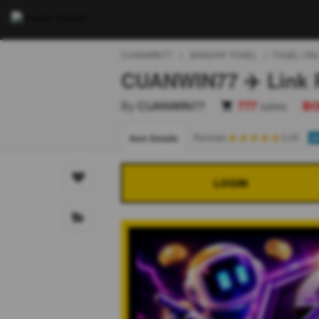
CUANWIN77
BANDAR TOGEL
TOGEL ONL
CUANWIN77 ✈️ Link P
By
CUANWIN77
777
sales
BO
5.00
Reviews
5.00
Item Details
30
stars
LOGIN