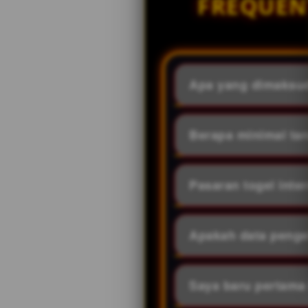
FREQUEN
Apa yang dimaksud
CUANWIN77 dikategorika
yang sangat tangguh, 
Berapa minimal tar
standar pelayanan kon
Anda tidak memerlukan
dimulai dari nominal 
Pasaran togel inte
pemula.
CUANWIN77 menyediak
besar, mulai dari pas
Apakah data penge
modern populer sepert
Sebagai situs Tier At
resmi. Hasil result d
Saya baru pertama
rekayasa atau manipul