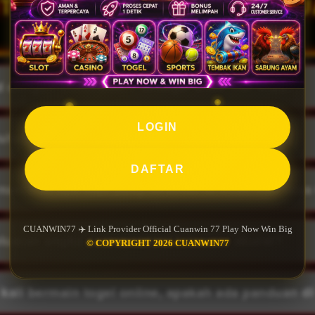
TLY ASKED QUESTIONS C
 dengan CUANWIN77 sebagai situs Tier Atas?
n sebagai situs Tier Atas (kasta tertinggi) karena memili
LOGIN
kecepatan akses premium anti-lag, lisensi resmi pasara
uhan (bet) untuk bisa mulai berburu cuan?
sumen kelas VIP.
 modal besar untuk merasakan fasilitas Tier Atas. Di C
DAFTAR
terkecil (100 perak), sehingga sangat bersahabat untuk pem
rnasional apa saja yang tersedia di situs Tier A
an puluhan pasaran resmi berskala dunia yang paling 
CUANWIN77 ✈️ Link Provider Official Cuanwin 77 Play Now Win Big
aran klasik seperti Singapore (SGP), Hongkong (HK), Sydney
luaran angka di CUANWIN77 dijamin akurat?
© COPYRIGHT 2026 CUANWIN77
i Toto Macau dan ada juga pasaran lokal untuk melengka
as, CUANWIN77 mengintegrasikan sistemnya langsung deng
iperbarui secara otomatis dan real-time lewat live draw
 kali bermain togel online, apakah ada panduan 
asi data angka.