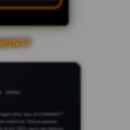
udah dipahami, bahkan
 berisi panduan cara
 membaca hasil result
NWIN77
26
JEPARA
togel online, baru di CUANWIN77
an maksimal. Semua pasaran
an di sini 100% resmi dan datanya