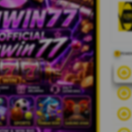
V
i
e
w
l
i
c
PEME
e
n
s
e
d
e
t
a
i
l
s