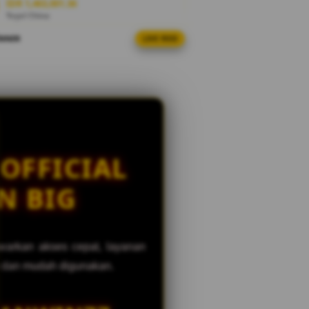
IDR 1,463,001.36
Togel China
INNER
LIVE FEED
vi****o3
IDR 1,607,805.16
Togel Singapore
ra****a5
IDR 1,182,253.04
Toto Macau
re****a1
IDR 1,069,011.86
OFFICIAL
Togel Japan
sa****a0
N BIG
IDR 1,094,336.74
Togel China
awarkan akses cepat, layanan
an dan mudah digunakan.