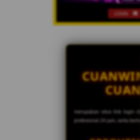
LOGIN
CUANWIN
CUAN
merupakan situs link login 
profesional 24 jam, serta be