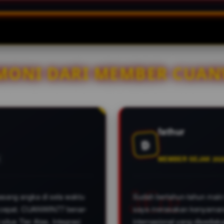
a situs Tier Atas kami dirancang sangat intuitif agar m
un. Selain itu, kami menyediakan menu bantuan yang
nis taruhan (4D/3D/2D, Colok, dll) beserta rincian cara
p.
MONI DARI MEMBER CUA
fathur
D
MEMBER SEJAK 20
asang angka di sela waktu
Sudah bertahun-tahun main 
ba cepat. CUANWIN77 benar-
saya merasakan kenyaman
tus Tier Atas. Integrasi
internasional yang disediak