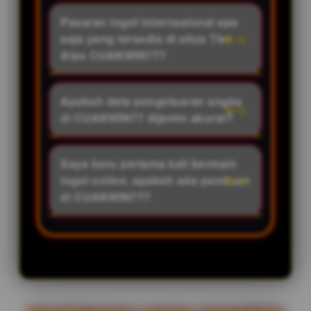
Anda tidak memerlukan modal
tangguh, kecepatan akses
besar untuk merasakan fasilitas
Pasaran togel internasional apa
premium anti-lag, lisensi resmi
Tier Atas. Di CUANWIN77, taruhan
saja yang tersedia di situs Tier
pasaran internasional, serta
bisa dimulai dari nominal terkecil
Atas CUANWIN77?
standar pelayanan konsumen
(100 perak), sehingga sangat
kelas VIP.
CUANWIN77 menyediakan
bersahabat untuk pemain tipe
puluhan pasaran resmi berskala
Apakah data pengeluaran angka
invest maupun pemula.
dunia yang paling diminati para
di CUANWIN77 dijamin akurat?
pemain besar, mulai dari pasaran
Sebagai situs Tier Atas,
klasik seperti Singapore (SGP),
CUANWIN77 mengintegrasikan
Saya baru pertama kali bermain
Hongkong (HK), Sydney (SDY),
sistemnya langsung dengan situs
togel online, apakah ada panduan
hingga pasaran modern populer
pusat pasaran resmi. Hasil result
di CUANWIN77?
seperti Toto Macau dan ada juga
diperbarui secara otomatis dan
pasaran lokal untuk melengkapi
Sangat ada. Antarmuka situs Tier
real-time lewat live draw,
kesenangan Anda.
Atas kami dirancang sangat
memastikan tidak ada rekayasa
intuitif agar mudah dipahami,
atau manipulasi data angka.
bahkan oleh pemula sekalipun.
Selain itu, kami menyediakan
menu bantuan yang berisi