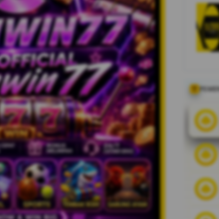
V
i
e
w
l
i
c
PEME
e
n
s
e
d
e
t
a
i
l
s