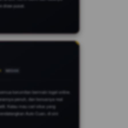
e draw pusat.
21
MEDAN
a kerumitan bermain togel online.
arannya penuh, dan bonusnya real
elit. Kalau mau cari situs yang
endatangkan Auto Cuan, di sini