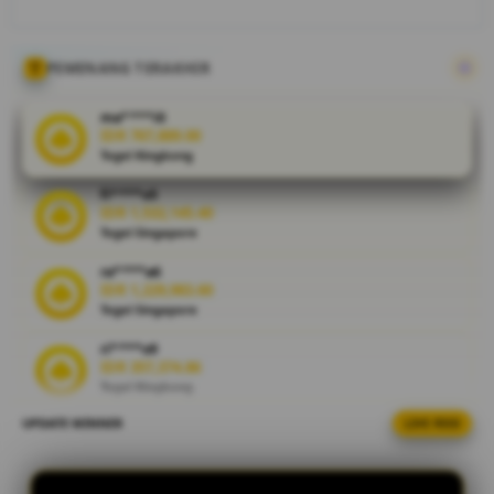
yang
menawarkan
akses cepat,
PEMENANG TERAKHIR
layanan
profesional
ma****i0
24 jam,
IDR 767,889.00
Togel Kingkong
serta
berbagai
fi****o5
pilihan
IDR 1,532,145.40
permainan
Togel Singapore
populer
ra****a6
dalam satu
IDR 1,229,983.60
platform
Togel Singapore
yang aman
dan mudah
ri****o9
digunakan.
IDR 357,374.86
Togel Kingkong
V
UPDATE WINNER
LIVE FEED
sa****a2
i
IDR 1,049,539.32
e
Togel Singapore
w