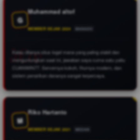
Muhammad altof
G
MEMBER SEJAK 2024
MANADO
Kalau ditanya situs togel mana yang paling stabil dan
menguntungkan saat ini, jawaban saya cuma satu yaitu
CUANWIN77. Servernya kokoh, fiturnya modern, dan
sistem penarikan dananya sangat terpercaya.
Riko Hartanto
M
MEMBER SEJAK 2021
MEDAN