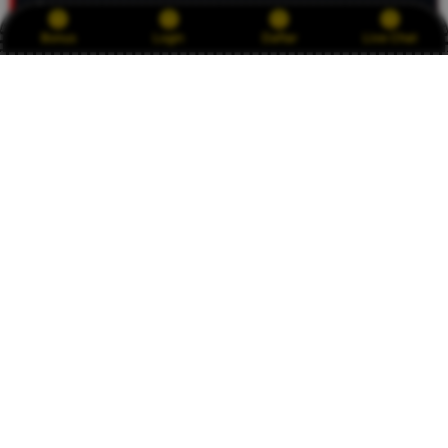
CUANWIN77 memangkas semua kerumitan bermain
Bonus
Login
Daftar
Live Chat
togel online. Sistemnya transparan, bayarannya penuh,
dan bonusnya real tanpa syarat yang berbelit-belit. Kalau
mau cari situs yang berkelas dan benar-benar
mendatangkan Auto Cuan, di sini tempatnya!