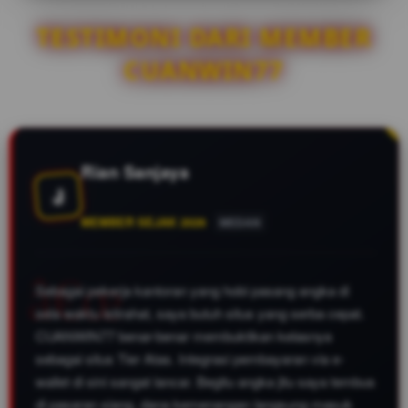
Selain itu, kami menyediakan
menu bantuan yang berisi
TESTIMONI DARI MEMBER
panduan cara memasang
CUANWIN77
berbagai jenis taruhan (4D/3D/2D,
Colok, dll) beserta rincian cara
membaca hasil result pasaran
secara lengkap.
Rian Sanjaya
J
MEMBER SEJAK 2026
MEDAN
Sebagai pekerja kantoran yang hobi pasang angka di
sela waktu istirahat, saya butuh situs yang serba cepat.
CUANWIN77 benar-benar membuktikan kelasnya
sebagai situs Tier Atas. Integrasi pembayaran via e-
wallet di sini sangat lancar. Begitu angka jitu saya tembus
di pasaran siang, dana kemenangan langsung masuk