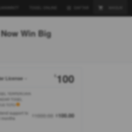
UANWIN77
TOGEL ONLINE
DAFTAR
MASUK
y Now Win Big
100
$
ar License
88
lar License
$
SELECTED
luded:
GEL TERPERCAYA
luded:
akan situs link login dan daftar
NDAR TOGEL
luded:
TUS TOTO
ainan online resmi dan terpercaya yang
warkan akses cepat, layanan
tend support to
1000.00
100.00
$
$
sional 24 jam, serta berbagai pilihan
 months
ainan populer dalam satu platform yang
 dan mudah digunakan.