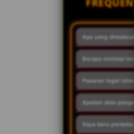
FREQUEN
Apa yang dimaksud
CUANWIN77 dikategorika
yang sangat tangguh, 
Berapa minimal tar
standar pelayanan kon
Anda tidak memerlukan
dimulai dari nominal 
Pasaran togel inte
pemula.
CUANWIN77 menyediak
besar, mulai dari pas
Apakah data penge
modern populer sepert
Sebagai situs Tier At
resmi. Hasil result d
Saya baru pertama
rekayasa atau manipul