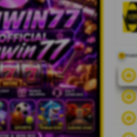
V
i
e
w
l
i
c
PEME
e
n
s
e
d
e
t
a
i
l
s