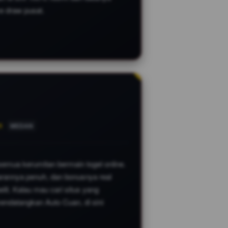
e draw pusat.
21
MEDAN
a kerumitan bermain togel online.
arannya penuh, dan bonusnya real
elit. Kalau mau cari situs yang
endatangkan Auto Cuan, di sini