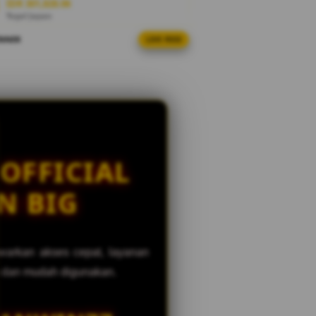
IDR 301,828.06
Togel Japan
INNER
LIVE FEED
ka****u3
IDR 1,541,149.82
Togel China
sa****a4
IDR 1,352,174.26
Togel Bulleye
ri****o7
IDR 1,978,354.96
OFFICIAL
Togel Singapore
vi****o1
N BIG
IDR 854,165.30
Togel Singapore
awarkan akses cepat, layanan
an dan mudah digunakan.