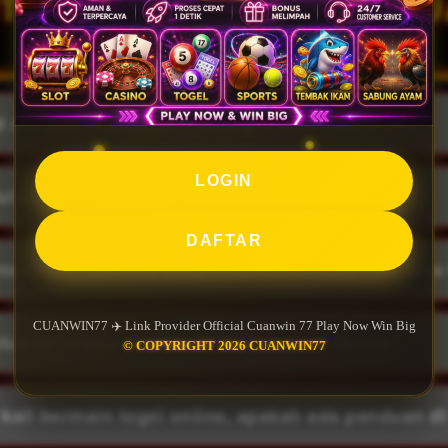
TLY ASKED QUESTIONS C
 dengan CUANWIN77 sebagai situs Tier Atas?
n sebagai situs Tier Atas (kasta tertinggi) karena memili
LOGIN
kecepatan akses premium anti-lag, lisensi resmi pasara
uhan (bet) untuk bisa mulai berburu cuan?
sumen kelas VIP.
 modal besar untuk merasakan fasilitas Tier Atas. Di C
DAFTAR
terkecil (100 perak), sehingga sangat bersahabat untuk pem
rnasional apa saja yang tersedia di situs Tier A
an puluhan pasaran resmi berskala dunia yang paling 
CUANWIN77 ✈️ Link Provider Official Cuanwin 77 Play Now Win Big
aran klasik seperti Singapore (SGP), Hongkong (HK), Sydney
luaran angka di CUANWIN77 dijamin akurat?
© COPYRIGHT 2026 CUANWIN77
i Toto Macau dan ada juga pasaran lokal untuk melengka
as, CUANWIN77 mengintegrasikan sistemnya langsung deng
iperbarui secara otomatis dan real-time lewat live draw
 kali bermain togel online, apakah ada panduan 
asi data angka.