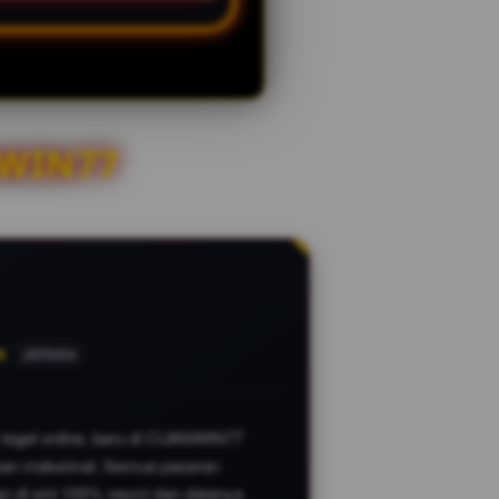
udah dipahami, bahkan
 berisi panduan cara
 membaca hasil result
NWIN77
26
JEPARA
togel online, baru di CUANWIN77
an maksimal. Semua pasaran
an di sini 100% resmi dan datanya