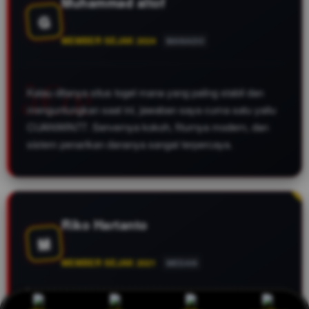
Muhammad altof
G
MEMBER SEJAK 2024
MANADO
Kalau ditanya situs togel mana yang paling stabil dan
menguntungkan saat ini, jawaban saya cuma satu yaitu
CUANWIN77. Servernya kokoh, fiturnya modern, dan
sistem penarikan dananya sangat terpercaya.
Riko Hartanto
M
MEMBER SEJAK 2021
MEDAN