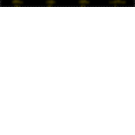
CUANWIN77 memangkas semua kerumitan bermain
Bonus
Login
Daftar
Live Chat
togel online. Sistemnya transparan, bayarannya penuh,
dan bonusnya real tanpa syarat yang berbelit-belit. Kalau
mau cari situs yang berkelas dan benar-benar
mendatangkan Auto Cuan, di sini tempatnya!