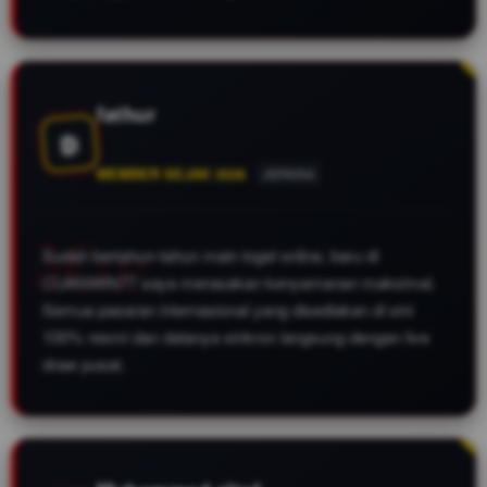
fathur
D
MEMBER SEJAK 2026
JEPARA
Sudah bertahun-tahun main togel online, baru di
CUANWIN77 saya merasakan kenyamanan maksimal.
Semua pasaran internasional yang disediakan di sini
100% resmi dan datanya sinkron langsung dengan live
draw pusat.