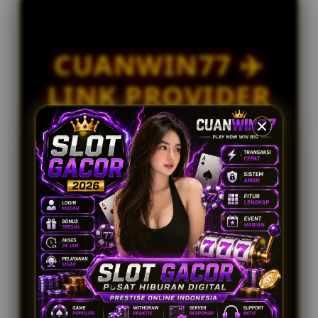
w
ar****o3
l
IDR 944,520.28
i
Togel Japan
c
CUANWIN77 ✈️
e
sa****a0
IDR 1,284,204.46
n
LINK PROVIDER
Togel Japan
s
e
ni****o4
OFFICIAL
d
IDR 387,855.90
e
Togel China
CUANWIN PLAY
t
a
NOW WIN BIG
i
l
s
merupakan situs link login dan daftar
permainan online resmi dan terpercaya yang
menawarkan akses cepat, layanan profesional
24 jam, serta berbagai pilihan permainan