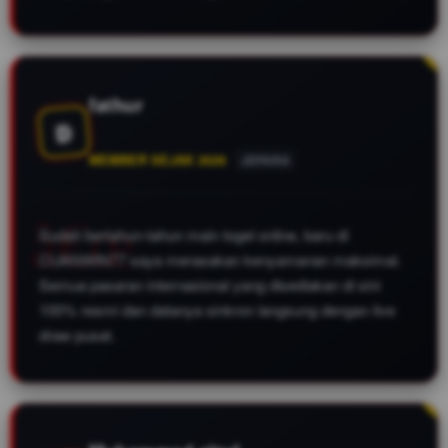
fathur
D
MEMBER SEJAK 2026
JEPARA
Sudah bertahun-tahun main togel online, baru di
CUANWIN77 saya merasakan kenyamanan maksimal.
Semua pasaran internasional yang disediakan di sini
100% resmi dan datanya sinkron langsung dengan live
draw pusat.