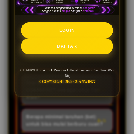
populer dalam satu platform yang aman dan
mudah digunakan.
FREQUENTLY ASKED
LOGIN
QUESTIONS
DAFTAR
CUANWIN77
CUANWIN77 ✈️ Link Provider Official Cuanwin Play Now Win
Big
Apa yang dimaksud dengan
© COPYRIGHT 2026 CUANWIN77
CUANWIN77 sebagai situs Tier
Atas?
CUANWIN77 dikategorikan
sebagai situs Tier Atas (kasta
Berapa minimal taruhan (bet)
tertinggi) karena memiliki
untuk bisa mulai berburu cuan?
infrastruktur server yang sangat