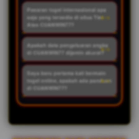
Anda tidak memerlukan modal
tangguh, kecepatan akses
besar untuk merasakan fasilitas
Pasaran togel internasional apa
premium anti-lag, lisensi resmi
Tier Atas. Di CUANWIN77, taruhan
saja yang tersedia di situs Tier
pasaran internasional, serta
bisa dimulai dari nominal terkecil
Atas CUANWIN77?
standar pelayanan konsumen
(100 perak), sehingga sangat
kelas VIP.
CUANWIN77 menyediakan
bersahabat untuk pemain tipe
puluhan pasaran resmi berskala
Apakah data pengeluaran angka
invest maupun pemula.
dunia yang paling diminati para
di CUANWIN77 dijamin akurat?
pemain besar, mulai dari pasaran
Sebagai situs Tier Atas,
klasik seperti Singapore (SGP),
CUANWIN77 mengintegrasikan
Saya baru pertama kali bermain
Hongkong (HK), Sydney (SDY),
sistemnya langsung dengan situs
togel online, apakah ada panduan
hingga pasaran modern populer
pusat pasaran resmi. Hasil result
di CUANWIN77?
seperti Toto Macau dan ada juga
diperbarui secara otomatis dan
pasaran lokal untuk melengkapi
Sangat ada. Antarmuka situs Tier
real-time lewat live draw,
kesenangan Anda.
Atas kami dirancang sangat
memastikan tidak ada rekayasa
intuitif agar mudah dipahami,
atau manipulasi data angka.
bahkan oleh pemula sekalipun.
Selain itu, kami menyediakan
menu bantuan yang berisi