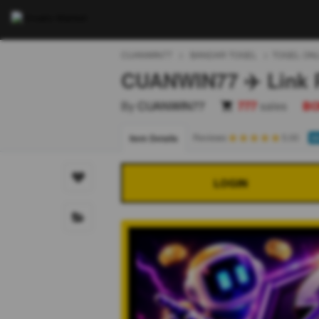
CUANWIN77
BANDAR TOGEL
TOGEL ONL
CUANWIN77 ✈️ Link P
By
CUANWIN77
777
sales
BO
5.00
Reviews
5.00
Item Details
30
stars
LOGIN