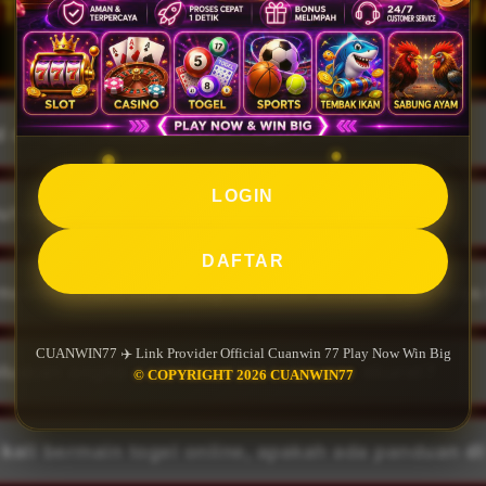
TLY ASKED QUESTIONS C
 dengan CUANWIN77 sebagai situs Tier Atas?
n sebagai situs Tier Atas (kasta tertinggi) karena memili
LOGIN
kecepatan akses premium anti-lag, lisensi resmi pasara
uhan (bet) untuk bisa mulai berburu cuan?
sumen kelas VIP.
 modal besar untuk merasakan fasilitas Tier Atas. Di C
DAFTAR
terkecil (100 perak), sehingga sangat bersahabat untuk pem
rnasional apa saja yang tersedia di situs Tier A
an puluhan pasaran resmi berskala dunia yang paling 
CUANWIN77 ✈️ Link Provider Official Cuanwin 77 Play Now Win Big
aran klasik seperti Singapore (SGP), Hongkong (HK), Sydney
luaran angka di CUANWIN77 dijamin akurat?
© COPYRIGHT 2026 CUANWIN77
i Toto Macau dan ada juga pasaran lokal untuk melengka
as, CUANWIN77 mengintegrasikan sistemnya langsung deng
iperbarui secara otomatis dan real-time lewat live draw
 kali bermain togel online, apakah ada panduan 
asi data angka.