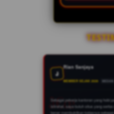
Sangat ada. Antarmuk
oleh pemula sekalip
memasang berbagai je
pasaran secara lengka
TESTI
Rian Sanjaya
J
MEMBER SEJAK 2026
MEDAN
Sebagai pekerja kantoran yang hobi p
istirahat, saya butuh situs yang ser
benar membuktikan kelasnya sebagai si