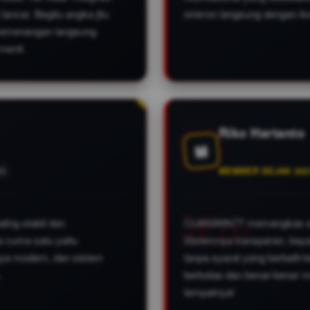
lancar. Begitu angka jitu
sinkron langsung dengan liv
 kemenangan langsung
menit.
Riko Hartanto
M
O
MEMBER SEJAK 20
ling stabil dan
CUANWIN77 memangkas semu
a cuma satu yaitu
Sistemnya transparan, bay
ya modern, dan sistem
tanpa syarat yang berbelit-b
.
berkelas dan benar-benar m
tempatnya!